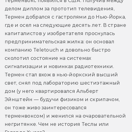
терменвокс появился в США. Получив между 
делом диплом за прототип телевидения, 
Термен добрался с гастролями до Нью-Йорка, 
где и осел на следующие десять лет. В стране 
капиталистов у изобретателя проснулась 
предпринимательская жилка: он основал 
компанию Teletouch и довольно быстро 
сколотил состояние на системах 
сигнализации и новинках радиотехники. 
Термен стал вхож в нью-йоркский высший 
свет, снял под лабораторию шестиэтажный 
дом (у него квартировался Альберт 
Эйнштейн — будучи физиком и скрипачом, 
он тоже живо заинтересовался 
терменвоксом) и женился на очаровательной 
негритянке. Чем не история Теслы или 