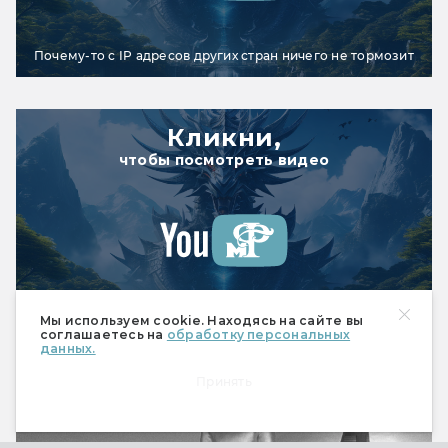
Почему-то с IP адресов других стран ничего не тормозит
Кликни,
чтобы посмотреть видео
Мы используем cookie. Находясь на сайте вы
Почему-то с IP адресов других стран ничего не тормозит
соглашаетесь на
обработку персональных
данных.
Принять