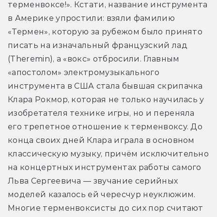
терменвоксе!». Кстати, название инструмента 
в Америке упростили: взяли фамилию 
«Термен», которую за рубежом было принято 
писать на изначальный французский лад 
(Theremin), а «вокс» отбросили. Главным 
«апостолом» электромузыкального 
инструмента в США стала бывшая скрипачка 
Клара Рокмор, которая не только научилась у 
изобретателя технике игры, но и переняла 
его трепетное отношение к терменвоксу. До 
конца своих дней Клара играла в основном 
классическую музыку, причём исключительно 
на концертных инструментах работы самого 
Льва Сергеевича — звучание серийных 
моделей казалось ей чересчур неуклюжим. 
Многие терменвоксисты до сих пор считают 