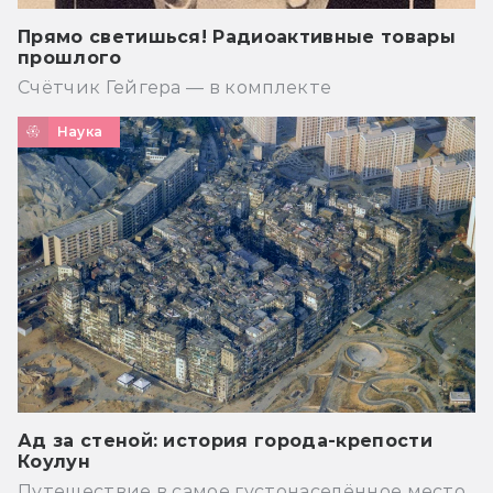
Прямо светишься! Радиоактивные товары
прошлого
Счётчик Гейгера — в комплекте
Наука
Ад за стеной: история города-крепости
Коулун
Путешествие в самое густонаселённое место