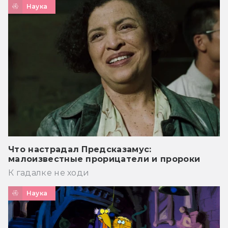
Наука
Что настрадал Предсказамус:
малоизвестные прорицатели и пророки
К гадалке не ходи
Наука