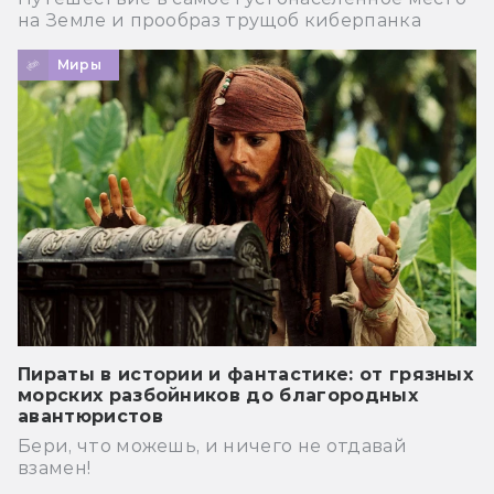
на Земле и прообраз трущоб киберпанка
Миры
Пираты в истории и фантастике: от грязных
морских разбойников до благородных
авантюристов
Бери, что можешь, и ничего не отдавай
взамен!