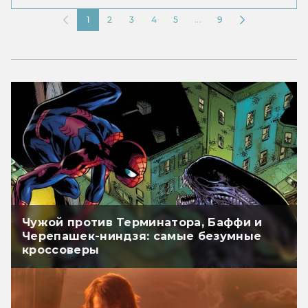
1
2
3
4
5
...
9
Чужой против Терминатора, Баффи и
Черепашек-ниндзя: самые безумные
кроссоверы