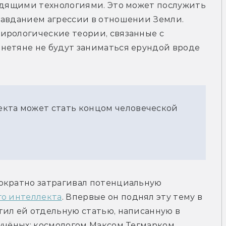
одящими технологиями. Это может послужить 
равданием агрессии в отношении Земли. 
ирологические теории, связанные с 
нетяне не будут заниматься ерундой вроде 
екта может стать концом человеческой
ократно затрагивал потенциальную 
го интеллекта
. Впервые он поднял эту тему в 
ил ей отдельную статью, написанную в 
учёных: космологом Максом Тегмарком, 