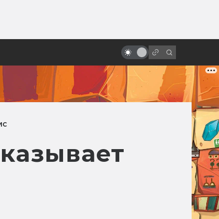
ы»:
ыло
История жизни Джорджа Лукаса
ИС
сказывает