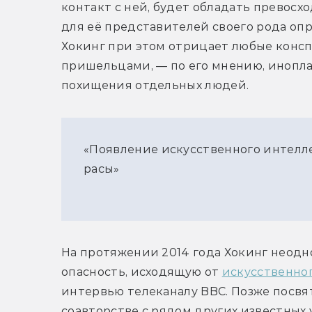
контакт с ней, будет обладать превосх
для её представителей своего рода оп
Хокинг при этом отрицает любые консп
пришельцами, — по его мнению, инопла
похищения отдельных людей.
«Появление искусственного интелл
расы»
На протяжении 2014 года Хокинг неодн
опасность, исходящую от 
искусственно
интервью телеканалу BBC. Позже посвят
соавторстве с рядом других известных 