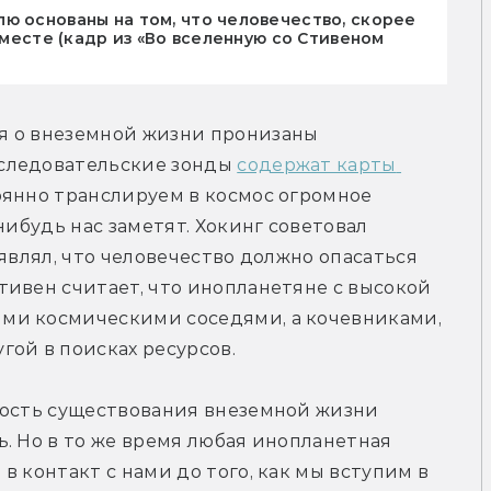
ю основаны на том, что человечество, скорее
 месте (кадр из «Во вселенную со Стивеном
я о внеземной жизни пронизаны 
следовательские зонды 
содержат карты 
оянно транслируем в космос огромное 
нибудь нас заметят. Хокинг советовал 
являл, что человечество должно опасаться 
ивен считает, что инопланетяне с высокой 
ми космическими соседями, а кочевниками, 
гой в поисках ресурсов.
ность существования внеземной жизни 
. Но в то же время любая инопланетная 
 контакт с нами до того, как мы вступим в 