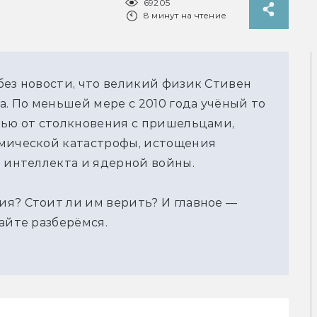
69205
8 минут на чтение
без новости, что великий физик Стивен
а. По меньшей мере с 2010 года учёный то
лью от столкновения с пришельцами,
смической катастрофы, истощения
о интеллекта и ядерной войны.
я? Стоит ли им верить? И главное —
айте разберёмся.