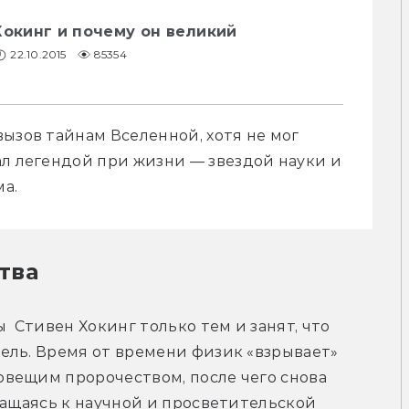
Хокинг и почему он великий
22.10.2015
85354
ызов тайнам Вселенной, хотя не мог 
л легендой при жизни — звездой науки и 
а.
тва
  Стивен Хокинг только тем и занят, что 
ель. Время от времени физик «взрывает» 
вещим пророчеством, после чего снова 
ращаясь к научной и просветительской 