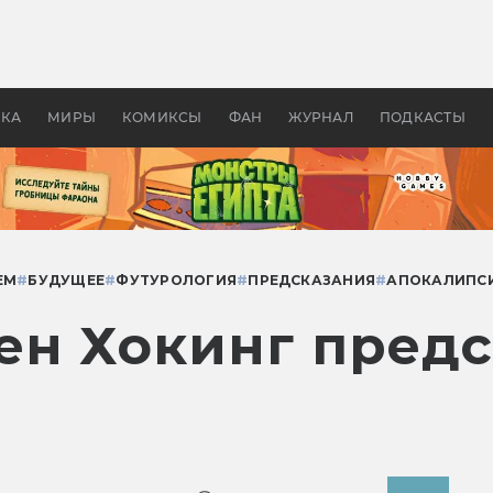
 фильмы смотреть в
Как создавались «Страшил
те 2026? В мире —
фильм, без которого не б
липсис, в России —
бы «Властелина колец»
ие комедии
УКА
МИРЫ
КОМИКСЫ
ФАН
ЖУРНАЛ
ПОДКАСТЫ
ЕМ
#
БУДУЩЕЕ
#
ФУТУРОЛОГИЯ
#
ПРЕДСКАЗАНИЯ
#
АПОКАЛИПС
ен Хокинг пред