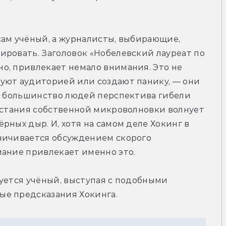
ам учёный, а журналисты, выбирающие, 
ровать. Заголовок «Нобелевский лауреат по 
о, привлекает немало внимания. Это не 
уют аудиторией или создают панику, — они 
, большинство людей перспектива гибели 
сстания собственной микроволновки волнует 
ных дыр. И, хотя на самом деле Хокинг в 
ничивается обсуждением скорого 
мание привлекает именно это.
уется учёный, выступая с подобными 
ые предсказания Хокинга.