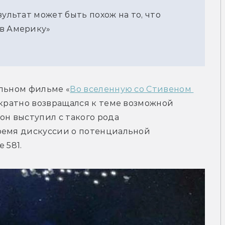
зультат может быть похож на то, что
 в Америку»
альном фильме «
Во вселенную со Стивеном 
ократно возвращался к теме возможной 
он выступил с такого рода 
ремя дискуссии о потенциальной 
 581.