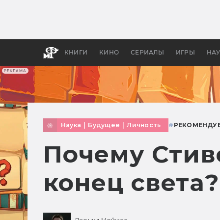
Какие
авгус
апока
детск
КНИГИ
КИНО
СЕРИАЛЫ
ИГРЫ
НА
РЕКЛАМА
Наука
|
Будущее
|
Личность
#
РЕКОМЕНДУ
Почему Стив
конец света?
Леонид Мойжес