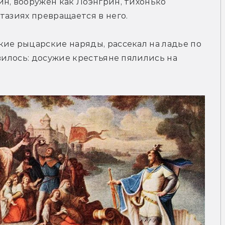
н, вооружён как Лоэнгрин, тихонько 
тазиях превращается в него.
ие рыцарские наряды, рассекал на ладье по 
вилось: досужие крестьяне пялились на 