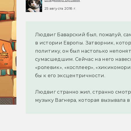
25 августа 2018 г.
Людвиг Баварский был, пожалуй, с
в истории Европы. Затворник, котор
политику, он был настолько непонят
сумасшедшим. Сейчас на него наве
«ролевик», «косплеер», «хикикомор
бы к его эксцентричности.
Людвиг странно жил, странно смотре
музыку Вагнера, которая вызывала в