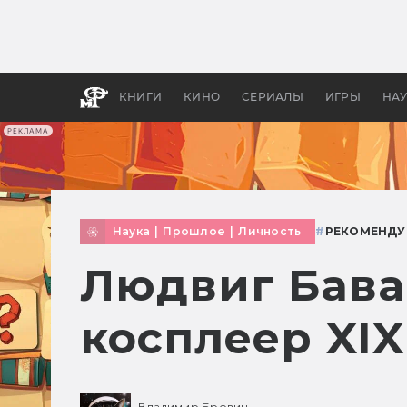
Как с
фильм
бы «В
КНИГИ
КИНО
СЕРИАЛЫ
ИГРЫ
НА
РЕКЛАМА
Наука
|
Прошлое
|
Личность
#
РЕКОМЕНДУ
Людвиг Бава
косплеер XIX
Владимир Бровин