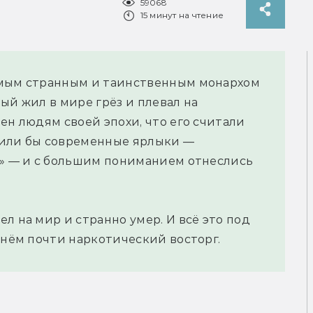
59068
15 минут на чтение
амым странным и таинственным монархом
ый жил в мире грёз и плевал на
ен людям своей эпохи, что его считали
сили бы современные ярлыки —
и» — и с большим пониманием отнеслись
л на мир и странно умер. И всё это под
 нём почти наркотический восторг.