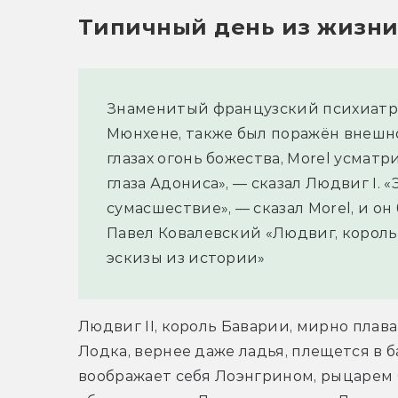
Типичный день из жизни
Знаменитый французский психиатр M
Мюнхене, также был поражён внешнос
глазах огонь божества, Morel усматр
глаза Адониса», — сказал Людвиг I. «
сумасшествие», — сказал Morel, и он 
Павел Ковалевский «Людвиг, король
эскизы из истории»
Людвиг II, король Баварии, мирно плава
Лодка, вернее даже ладья, плещется в б
воображает себя Лоэнгрином, рыцарем 