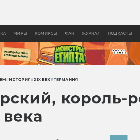
оздавались «Страшилы»:
«Одиссея» Нолана: что эт
, без которого не было
фильм сделал с Гомером и
ластелина колец»
Древней Грецией
УКА
МИРЫ
КОМИКСЫ
ФАН
ЖУРНАЛ
ПОДКАСТЫ
ЕМ
#
ИСТОРИЯ
#
XIX ВЕК
#
ГЕРМАНИЯ
рский, король-р
 века