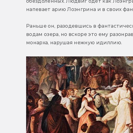
обездоленных. Людвиг одет как Лоэнгри
напевает арию Лоэнгрина и в своих фан
Раньше он, разодевшись в фантастическ
водам озера, но вскоре это ему разонра
монарха, нарушая нежную идиллию.