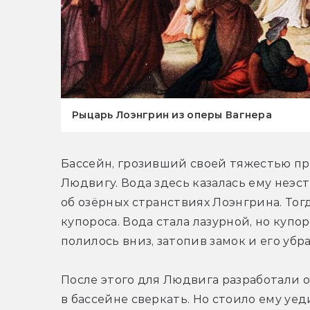
Рыцарь Лоэнгрин из оперы Вагнера
Бассейн, грозивший своей тяжестью пр
Людвигу. Вода здесь казалась ему неэст
об озёрных странствиях Лоэнгрина. Тог
купороса. Вода стала лазурной, но купо
полилось вниз, затопив замок и его уб
После этого для Людвига разработали о
в бассейне сверкать. Но стоило ему уед