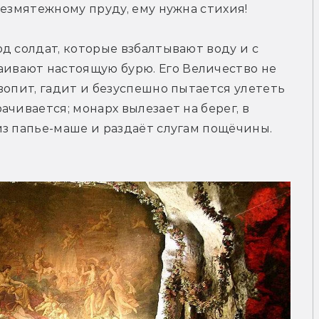
безмятежному пруду, ему нужна стихия!
д солдат, которые взбалтывают воду и с 
вают настоящую бурю. Его Величество не 
вопит, гадит и безуспешно пытается улететь 
чивается; монарх вылезает на берег, в 
з папье-маше и раздаёт слугам пощёчины. 