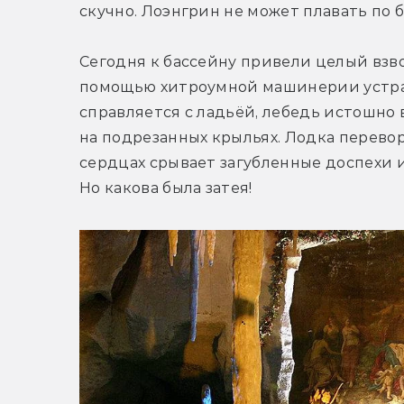
скучно. Лоэнгрин не может плавать по 
Сегодня к бассейну привели целый взво
помощью хитроумной машинерии устраи
справляется с ладьёй, лебедь истошно 
на подрезанных крыльях. Лодка перевора
сердцах срывает загубленные доспехи и
Но какова была затея!