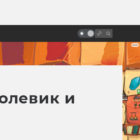
от
«Назад в будущее» vs реальный
2015 год: где моя летающая
доска?
олевик и