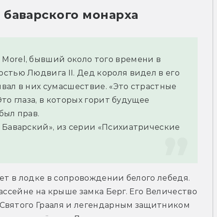
 баварского монарха
orel, бывший около того времени в 
тью Людвига II. Дед короля видел в его 
ивал в них сумасшествие. «Это страстные 
Это глаза, в которых горит будущее 
был прав.
 Баварский», из серии «Психиатрические 
ет в лодке в сопровождении белого лебедя. 
ассейне на крыше замка Берг. Его Величество 
Святого Грааля и легендарным защитником 