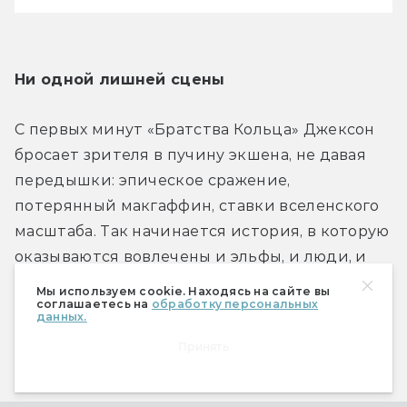
Ни одной лишней сцены
С первых минут «Братства Кольца» Джексон 
бросает зрителя в пучину экшена, не давая 
передышки: эпическое сражение, 
потерянный макгаффин, ставки вселенского 
масштаба. Так начинается история, в которую 
оказываются вовлечены и эльфы, и люди, и 
хоббиты.
Мы используем cookie. Находясь на сайте вы
соглашаетесь на
обработку персональных
данных.
Каждая сцена первого фильма выполняет 
Принять
больше одной функции. В книге масштабный 
фейерверк просто устраивается на гулянке 