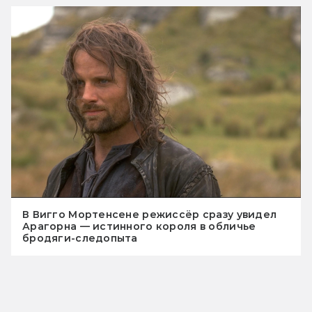
В Вигго Мортенсене режиссёр сразу увидел
Арагорна — истинного короля в обличье
бродяги-следопыта