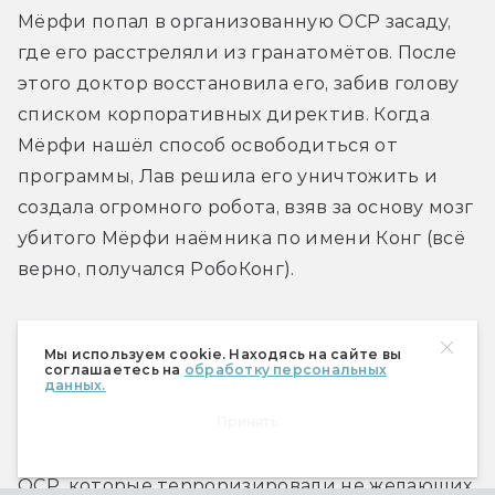
Мёрфи попал в организованную ОСР засаду, 
где его расстреляли из гранатомётов. После 
этого доктор восстановила его, забив голову 
списком корпоративных директив. Когда 
Мёрфи нашёл способ освободиться от 
программы, Лав решила его уничтожить и 
создала огромного робота, взяв за основу мозг 
убитого Мёрфи наёмника по имени Конг (всё 
верно, получался РобоКонг).
Вторая сюжетная линия строилась вокруг 
Мы используем cookie. Находясь на сайте вы
ввода в Детройт «подразделений 
соглашаетесь на
обработку персональных
данных.
реабилитации», которые формально должны 
Принять
были восстановить порядок в городе. На деле 
они представляли собой команды наёмников 
ОСР, которые терроризировали не желающих 