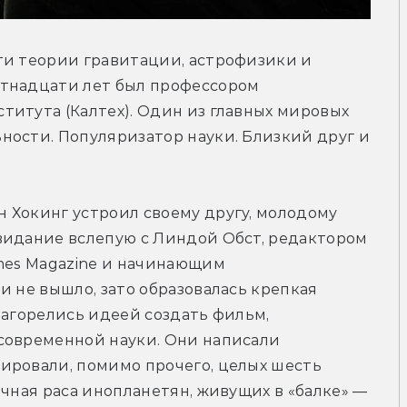
ти теории гравитации, астрофизики и 
тнадцати лет был профессором 
итута (Калтех). Один из главных мировых 
ости. Популяризатор науки. Близкий друг и 
 Хокинг устроил своему другу, молодому 
видание вслепую с Линдой Обст, редактором 
mes Magazine и начинающим 
 не вышло, зато образовалась крепкая 
загорелись идеей создать фильм, 
современной науки. Они написали 
ировали, помимо прочего, целых шесть 
чная раса инопланетян, живущих в «балке» — 