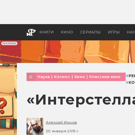
Как с
фильм
бы «В
КНИГИ
КИНО
СЕРИАЛЫ
ИГРЫ
НА
РЕКЛАМА
#
РЕ
Наука
|
Космос
|
Кино
|
Классика кино
#
КО
«Интерстелл
Алексей Ионов
20 января 2015 г.