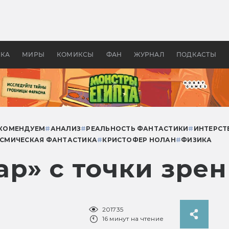
оздавались «Страшилы»:
«Одиссея» Нолана: что эт
, без которого не было
фильм сделал с Гомером и
ластелина колец»
Древней Грецией
УКА
МИРЫ
КОМИКСЫ
ФАН
ЖУРНАЛ
ПОДКАСТЫ
КОМЕНДУЕМ
#
АНАЛИЗ
#
РЕАЛЬНОСТЬ ФАНТАСТИКИ
#
ИНТЕРСТ
СМИЧЕСКАЯ ФАНТАСТИКА
#
КРИСТОФЕР НОЛАН
#
ФИЗИКА
ар» с точки зре
201735
16 минут на чтение