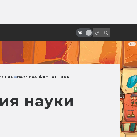
от
«Лестница Иакова»: культовый
религиозный хоррор и предтеча
Silent Hill
ЕЛЛАР
#
НАУЧНАЯ ФАНТАСТИКА
ния науки