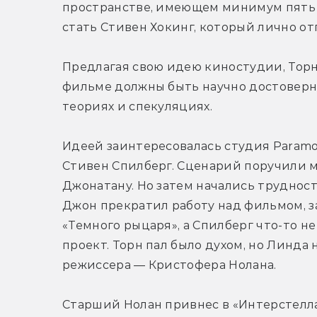
пространстве, имеющем минимум пять 
стать Стивен Хокинг, который лично от
Предлагая свою идею киностудии, Торн 
фильме должны быть научно достоверны
теориях и спекуляциях.
Идеей заинтересовалась студия Paramou
Стивен Спилберг. Сценарий поручили м
Джонатану. Но затем начались трудност
Джон прекратил работу над фильмом, з
«Темного рыцаря», а Спилберг что-то не
проект. Торн пал было духом, но Линда н
режиссера — Кристофера Нолана.
Старший Нолан привнес в «Интерстеллар