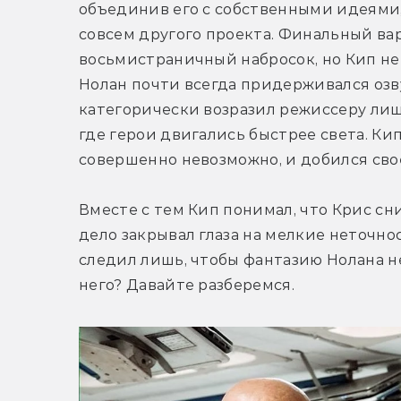
объединив его с собственными идеями,
совсем другого проекта. Финальный вар
восьмистраничный набросок, но Кип не р
Нолан почти всегда придерживался озв
категорически возразил режиссеру лишь
где герои двигались быстрее света. Кип
совершенно невозможно, и добился сво
Вместе с тем Кип понимал, что Крис сн
дело закрывал глаза на мелкие неточно
следил лишь, чтобы фантазию Нолана не
него? Давайте разберемся.