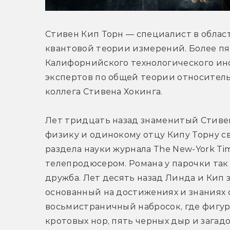
Стивен Кип Торн — специалист в облас
квантовой теории измерений. Более пя
Калифорнийского технологического инст
экспертов по общей теории относительн
коллега Стивена Хокинга.
Лет тридцать назад знаменитый Стивен
физику и одинокому отцу Кипу Торну с
раздела науки журнала The New-York Ti
телепродюсером. Романа у парочки так и
дружба. Лет десять назад Линда и Кип 
основанный на достижениях и знаниях 
восьмистраничный набросок, где фигур
кротовых нор, пять черных дыр и загадо