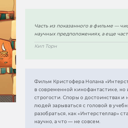
Часть из показанного в фильме — чист
научных предположениях, а еще част
Кип Торн
Фильм Кристофера Нолана «Интерс
в современной кинофантастике, но 
строгости. Споры о достоинствах и
людей зарываться с головой в учеб
разобраться, как «Интерстеллар» ста
научно, а что — не совсем.