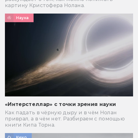
картину Кристофера Нолана.
Наука
«Интерстеллар» с точки зрения науки
Как падать в чёрную дыру и в чём Нолан
приврал, а в чём нет. Разбираем с помощью
книги Кипа Торна.
Кино