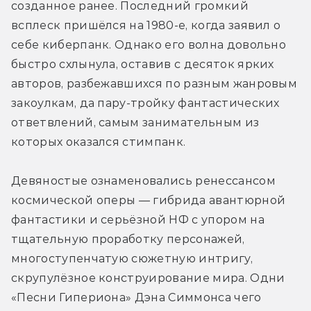
созданное ранее. Последний громкий 
всплеск пришёлся на 1980-е, когда заявил о 
себе киберпанк. Однако его волна довольно 
быстро схлынула, оставив с десяток ярких 
авторов, разбежавшихся по разным жанровым 
закоулкам, да пару-тройку фантастических 
ответвлений, самым занимательным из 
которых оказался стимпанк.
Девяностые ознаменовались ренессансом 
космической оперы — гибрида авантюрной 
фантастики и серьёзной НФ с упором на 
тщательную проработку персонажей, 
многоступенчатую сюжетную интригу, 
скрупулёзное конструирование мира. Одни 
«Песни Гипериона» Дэна Симмонса чего 