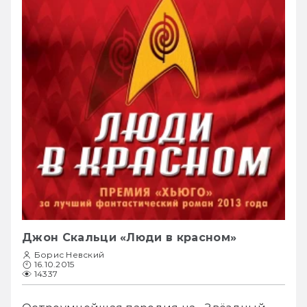
Джон Скальци «Люди в красном»
Борис Невский
16.10.2015
14337