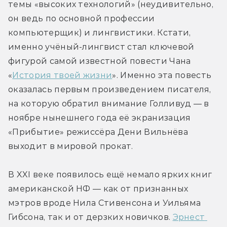
темы «высоких технологий» (неудивительно, 
он ведь по основной профессии 
компьютерщик) и лингвистики. Кстати, 
именно учёный-лингвист стал ключевой 
фигурой самой известной повести Чана 
«
История твоей жизни
». Именно эта повесть 
оказалась первым произведением писателя, 
на которую обратил внимание Голливуд — в 
ноябре нынешнего года её экранизация 
«Прибытие» режиссёра Дени Вильнёва 
выходит в мировой прокат.
В XXI веке появилось ещё немало ярких книг 
американской НФ — как от признанных 
мэтров вроде Нила Стивенсона и Уильяма 
Гибсона, так и от дерзких новичков. 
Эрнест 