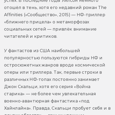
успех. В последние годы Уилсон немного 
отошёл в тень, хотя его недавний роман The 
Affinities («Сообщество», 2015) — НФ-триллер 
«ближнего прицела» о метаморфозах 
социальных сетей — привлёк внимание 
читателей и критиков.
У фантастов из США наибольшей 
популярностью пользуются гибриды НФ и 
остросюжетных жанров вроде космической 
оперы или триллера. Так, первые строки в 
различных НФ-топах постоянно занимает 
Джон Скальци, хотя его серия «Война 
старика» — не более чем увлекательная 
военно-авантюрная фантастика «под 
Хайнлайна». Правда, Скальци пробует себя и в 