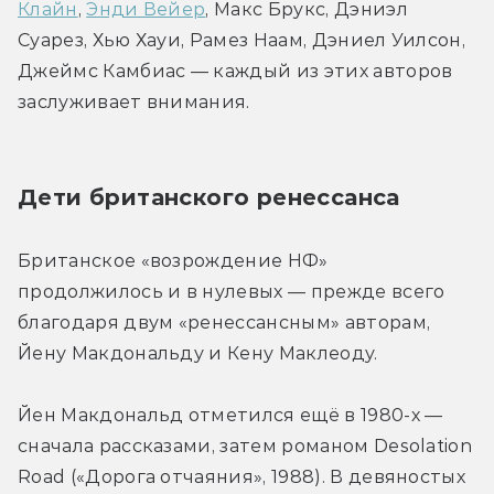
Клайн
, 
Энди Вейер
, Макс Брукс, Дэниэл 
Суарез, Хью Хауи, Рамез Наам, Дэниел Уилсон, 
Джеймс Камбиас — каждый из этих авторов 
заслуживает внимания.
Дети британского ренессанса
Британское «возрождение НФ» 
продолжилось и в нулевых — прежде всего 
благодаря двум «ренессансным» авторам, 
Йену Макдональду и Кену Маклеоду.
Йен Макдональд отметился ещё в 1980-х — 
сначала рассказами, затем романом Desolation 
Road («Дорога отчаяния», 1988). В девяностых 