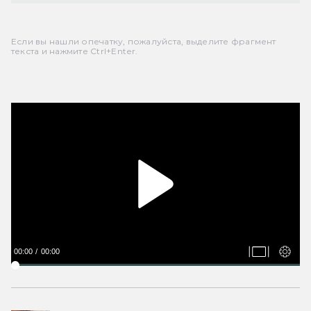
Если вы нашли опечатку, пожалуйста, выделите фрагмент
текста и нажмите Ctrl+Enter.
00:00
00:00