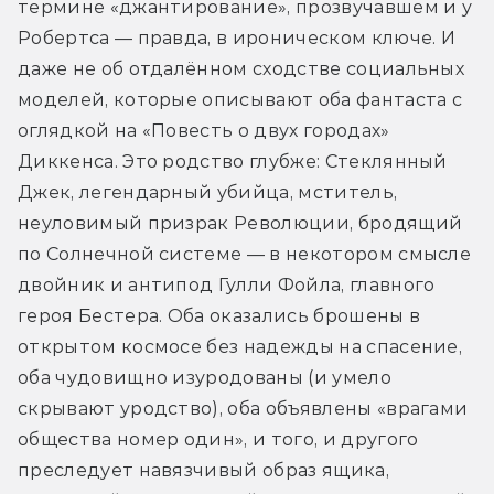
термине «джантирование», прозвучавшем и у 
Робертса — правда, в ироническом ключе. И 
даже не об отдалённом сходстве социальных 
моделей, которые описывают оба фантаста с 
оглядкой на «Повесть о двух городах» 
Диккенса. Это родство глубже: Стеклянный 
Джек, легендарный убийца, мститель, 
неуловимый призрак Революции, бродящий 
по Солнечной системе — в некотором смысле 
двойник и антипод Гулли Фойла, главного 
героя Бестера. Оба оказались брошены в 
открытом космосе без надежды на спасение, 
оба чудовищно изуродованы (и умело 
скрывают уродство), оба объявлены «врагами 
общества номер один», и того, и другого 
преследует навязчивый образ ящика, 