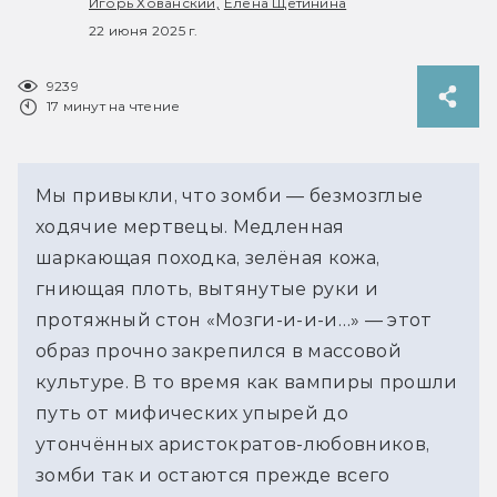
Игорь Хованский,
Елена Щетинина
22 июня 2025 г.
9239
17 минут на чтение
Мы привыкли, что зомби — безмозглые 
ходячие мертвецы. Медленная 
шаркающая походка, зелёная кожа, 
гниющая плоть, вытянутые руки и 
протяжный стон «Мозги-и-и-и…» — этот 
образ прочно закрепился в массовой 
культуре. В то время как вампиры прошли 
путь от мифических упырей до 
утончённых аристократов-любовников, 
зомби так и остаются прежде всего 