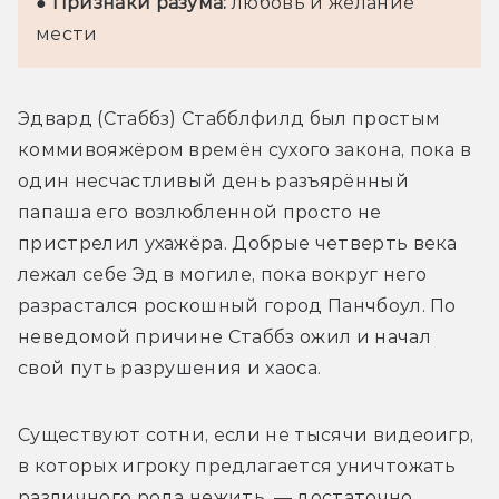
● 
Признаки разума:
 любовь и желание 
мести
Эдвард (Стаббз) Стабблфилд был простым 
коммивояжёром времён сухого закона, пока в 
один несчастливый день разъярённый 
папаша его возлюбленной просто не 
пристрелил ухажёра. Добрые четверть века 
лежал себе Эд в могиле, пока вокруг него 
разрастался роскошный город Панчбоул. По 
неведомой причине Стаббз ожил и начал 
свой путь разрушения и хаоса.
Существуют сотни, если не тысячи видеоигр, 
в которых игроку предлагается уничтожать 
различного рода нежить, — достаточно 