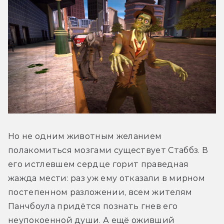
Но не одним животным желанием 
полакомиться мозгами существует Стаббз. В 
его истлевшем сердце горит праведная 
жажда мести: раз уж ему отказали в мирном 
постепенном разложении, всем жителям 
Панчбоула придётся познать гнев его 
неупокоенной души. А ещё оживший 