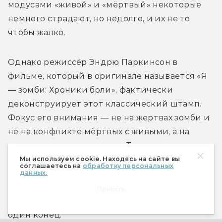
модусами «живой» и «мёртвый» некоторые 
немного страдают, но недолго, и их не то 
чтобы жалко.
Однако режиссёр Эндрю Паркинсон в 
фильме, который в оригинале называется «Я 
— зомби: Хроники боли», фактически 
деконструирует этот классический штамп. 
Фокус его внимания — не на жертвах зомби и 
не на конфликте мёртвых с живыми, а на 
самом неживом существе. Точнее, на 
процессе, который предшествует 
Мы используем cookie. Находясь на сайте вы
соглашаетесь на
обработку персональных
превращению человека в гнилой и 
данных.
агрессивный кусок мяса. Паркинсон 
Принять
показывает нам путь зомби — с билетом в 
один конец.