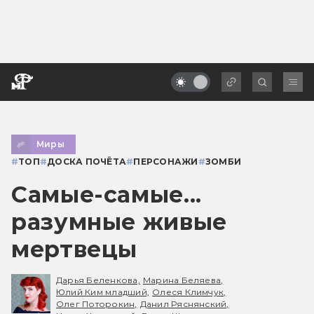
Миры
#
ТОП
#
ДОСКА ПОЧЁТА
#
ПЕРСОНАЖИ
#
ЗОМБИ
Самые-самые...
разумные живые
мертвецы
Дарья Беленкова,
Марина Беляева,
Юлий Ким младший,
Олеся Климчук,
Олег Поторокин,
Данил Ряснянский,