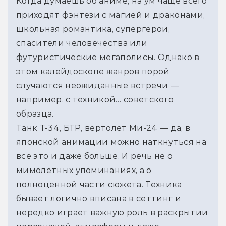
Когда думаешь об аниме, на ум чаще всего 
приходят фэнтези с магией и драконами, 
школьная романтика, супергерои, 
спасители человечества или 
футуристические мегаполисы. Однако в 
этом калейдоскопе жанров порой 
случаются неожиданные встречи — 
например, с техникой… советского 
образца. 
Танк Т-34, БТР, вертолёт Ми-24 — да, в 
японской анимации можно наткнуться на 
всё это и даже больше. И речь не о 
мимолётных упоминаниях, а о 
полноценной части сюжета. Техника 
бывает логично вписана в сеттинг и 
нередко играет важную роль в раскрытии 