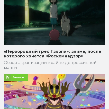
«Первородный грех Такопи»: аниме, после
которого хочется <Роскомнадзор>
Обзор экранизации крайне депрессивной
манги
Аниме