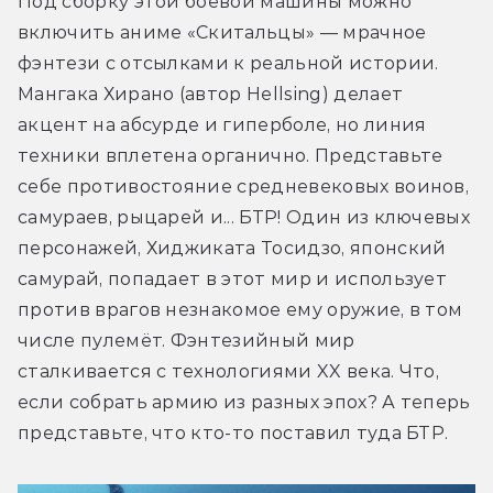
Под сборку этой боевой машины можно 
включить аниме «Скитальцы» — мрачное 
фэнтези с отсылками к реальной истории. 
Мангака Хирано (автор Hellsing) делает 
акцент на абсурде и гиперболе, но линия 
техники вплетена органично. Представьте 
себе противостояние средневековых воинов, 
самураев, рыцарей и... БТР! Один из ключевых 
персонажей, Хиджиката Тосидзо, японский 
самурай, попадает в этот мир и использует 
против врагов незнакомое ему оружие, в том 
числе пулемёт. Фэнтезийный мир 
сталкивается с технологиями XX века. Что, 
если собрать армию из разных эпох? А теперь 
представьте, что кто-то поставил туда БТР.