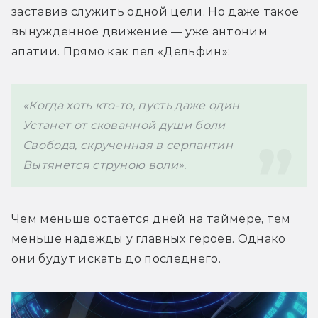
заставив служить одной цели. Но даже такое 
вынужденное движение — уже антоним 
апатии. Прямо как пел «Дельфин»: 
«Когда хоть кто-то, пусть даже один 
Устанет от скованной души боли 
Свобода, скрученная в серпантин 
Вытянется струною воли». 
Чем меньше остаётся дней на таймере, тем 
меньше надежды у главных героев. Однако 
они будут искать до последнего. 