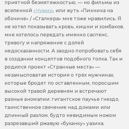
приятной безмятежностью, — но фильмы из 
вселенной 
«Чужих»
 или жуть «Пикника на 
обочине» / «Сталкера» мне тоже нравились. Я 
не хотел показывать кровь, кишки и зомбаков, 
мне хотелось передать именно саспенс, 
тревогу и напряжение с долей 
недосказанности. А заодно попробовать себя 
в создании концептов подобного толка. Так и 
родился проект «Странные места» — 
незамысловатая история о трёх мужчинах, 
которые бродят по оставленным, поросшим 
высокой травой деревням и встречают 
разные аномалии: гигантское паучье гнездо, 
таинственное свечение над домами или 
длинный разлом, будто невидимым ножом 
разрезавший ржавую «буханку» уазика. 