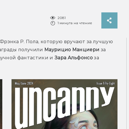
2081
1 минута на чтение
рэнка Р. Пола, которую вручают за лучшую 
аграды получили 
Маурицио Манциери
 за 
аучной фантастики и 
Зара Альфонсо
 за 