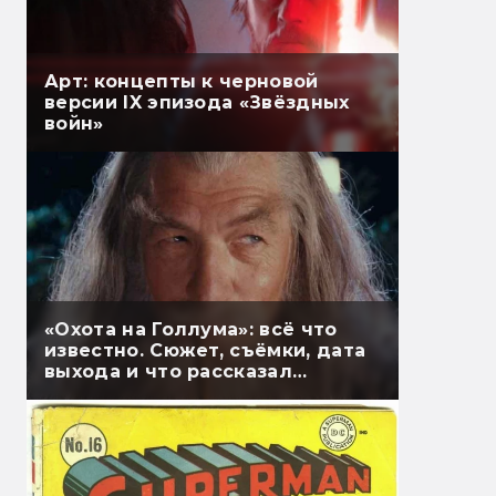
Арт: концепты к черновой
версии IX эпизода «Звёздных
войн»
«Охота на Голлума»: всё что
известно. Сюжет, съёмки, дата
выхода и что рассказал
Гэндальф