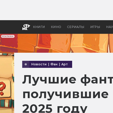
Какие
авгус
апока
детск
КНИГИ
КИНО
СЕРИАЛЫ
ИГРЫ
НА
РЕКЛАМА
Новости
|
Фан
|
Арт
Лучшие фант
получившие 
2025 году