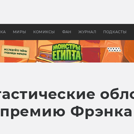
 фильмы смотреть в
Как создавались «Страшил
те 2026? В мире —
фильм, без которого не б
липсис, в России —
бы «Властелина колец»
ие комедии
УКА
МИРЫ
КОМИКСЫ
ФАН
ЖУРНАЛ
ПОДКАСТЫ
астические обл
премию Фрэнка 