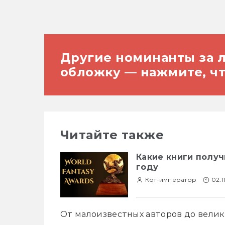
Другие номинанты за
обложку — нажмите, чт
Читайте также
Какие книги полу
году
Кот-император
02.1
От малоизвестных авторов до велик