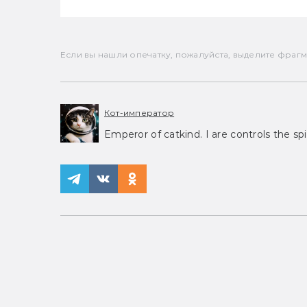
Если вы нашли опечатку, пожалуйста, выделите фрагмен
Кот-император
Emperor of catkind. I are controls the spi