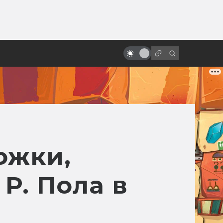
ы»:
ыло
Крутейшие бои на световых
мечах: топ-10
ожки,
Р. Пола в