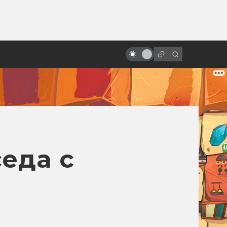
ы»:
ыло
Как «Звёздные войны» изменили
культуру и стали великими
еда с