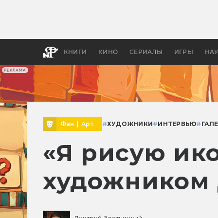
Какие
авгус
апока
детск
КНИГИ
КИНО
СЕРИАЛЫ
ИГРЫ
НА
РЕКЛАМА
Фан
|
Арт
#
ХУДОЖНИКИ
#
ИНТЕРВЬЮ
#
ГАЛ
«Я рисую ико
художником
Дмитрий Злотницкий