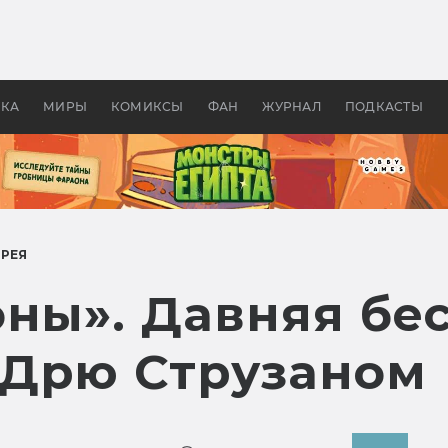
 фильмы смотреть в
Как создавались «Страшил
те 2026? В мире —
фильм, без которого не б
липсис, в России —
бы «Властелина колец»
ие комедии
УКА
МИРЫ
КОМИКСЫ
ФАН
ЖУРНАЛ
ПОДКАСТЫ
ЕРЕЯ
ны». Давняя бес
 Дрю Струзаном