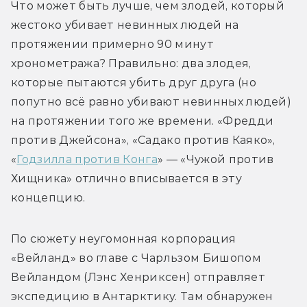
Что может быть лучше, чем злодей, который 
жестоко убивает невинных людей на 
протяжении примерно 90 минут 
хронометража? Правильно: два злодея, 
которые пытаются убить друг друга (но 
попутно всё равно убивают невинных людей) 
на протяжении того же времени. «Фредди 
против Джейсона», «Садако против Каяко», 
«
Годзилла против Конга
» — «Чужой против 
Хищника» отлично вписывается в эту 
концепцию. 
По сюжету неугомонная корпорация 
«Вейланд» во главе с Чарльзом Бишопом 
Вейландом (Лэнс Хенриксен) отправляет 
экспедицию в Антарктику. Там обнаружен 