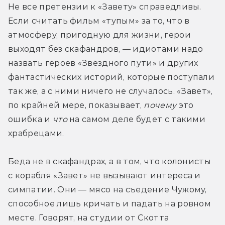
Не все претензии к «Завету» справедливы. 
Если считать фильм «тупым» за то, что в 
атмосферу, пригодную для жизни, герои 
выходят без скафандров, — идиотами надо 
назвать героев «Звёздного пути» и других 
фантастических историй, которые поступали 
так же, а с ними ничего не случалось. «Завет», 
по крайней мере, показывает, 
почему
это 
ошибка и 
что 
на самом деле будет с такими 
храбрецами. 
Беда не в скафандрах, а в том, что колонисты 
с корабля «Завет» не вызывают интереса и 
симпатии. Они — мясо на съедение Чужому, 
способное лишь кричать и падать на ровном 
месте. Говорят, на студии от Скотта 