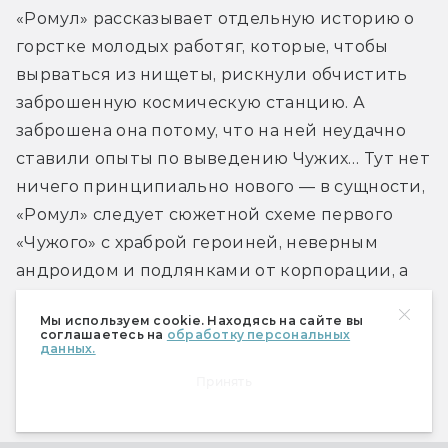
«Ромул» рассказывает отдельную историю о 
горстке молодых работяг, которые, чтобы 
вырваться из нищеты, рискнули обчистить 
заброшенную космическую станцию. А 
заброшена она потому, что на ней неудачно 
ставили опыты по выведению Чужих… Тут нет 
ничего принципиально нового — в сущности, 
«Ромул» следует сюжетной схеме первого 
«Чужого» с храброй героиней, неверным 
андроидом и подлянками от корпорации, а 
его финал и вовсе копирует. И это не считая 
Мы используем cookie. Находясь на сайте вы
горы отсылок, цитат и знакомого лица 
соглашаетесь на
обработку персональных
данных.
андроида Эша. В общем, ностальгический 
«легаси-сиквел» в худших и лучших 
Принять
проявлениях.