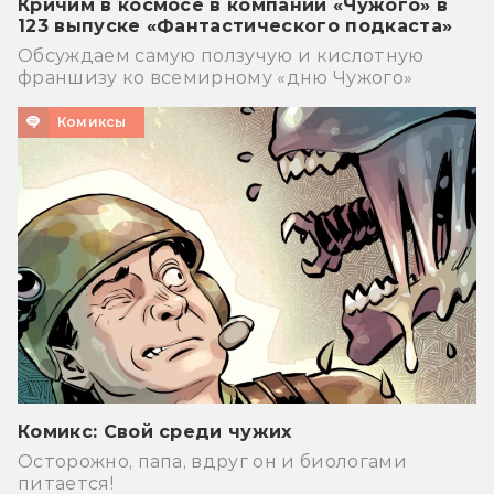
Кричим в космосе в компании «Чужого» в
123 выпуске «Фантастического подкаста»
Обсуждаем самую ползучую и кислотную
франшизу ко всемирному «дню Чужого»
Комиксы
Комикс: Свой среди чужих
Осторожно, папа, вдруг он и биологами
питается!