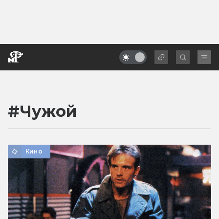
#
Чужой
Кино