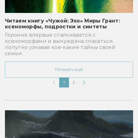
Читаем книгу «Чужой: Эхо» Миры Грант:
ксеноморфы, подростки и синтеты
Героиня впервые сталкивается с
ксеноморфами и вынуждена спасаться,
попутно узнавая кое-какие тайны своей
семьи.
Показать ещё
1
2