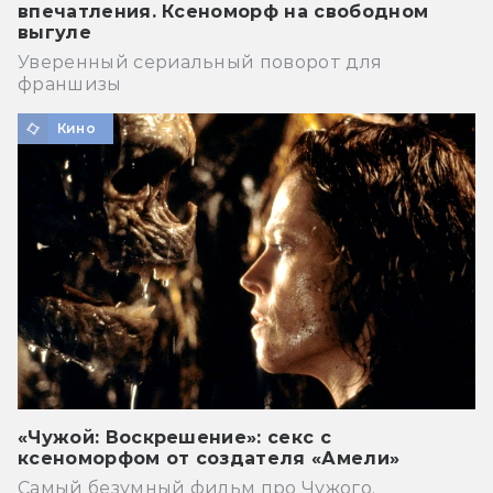
впечатления. Ксеноморф на свободном
выгуле
Уверенный сериальный поворот для
франшизы
Кино
«Чужой: Воскрешение»: секс с
ксеноморфом от создателя «Амели»
Самый безумный фильм про Чужого.