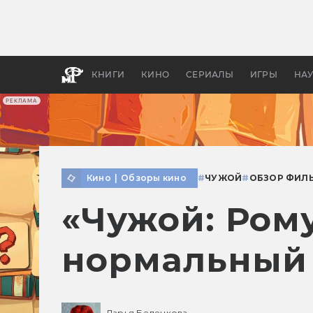
Как с
фильм
бы «В
КНИГИ
КИНО
СЕРИАЛЫ
ИГРЫ
НА
РЕКЛАМА
Кино
|
Обзоры кино
#
ЧУЖОЙ
#
ОБЗОР ФИЛ
«Чужой: Ром
нормальный
Дарья Беленкова