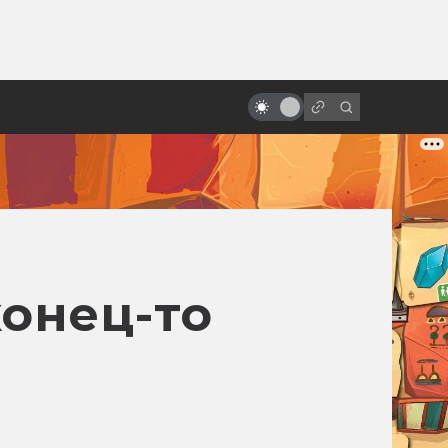
от
Экранизации Толкина, забытые и
неснятые
конец-то