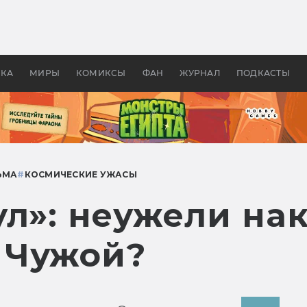
оздавались «Страшилы»:
«Одиссея» Нолана: что эт
, без которого не было
фильм сделал с Гомером и
ластелина колец»
Древней Грецией
УКА
МИРЫ
КОМИКСЫ
ФАН
ЖУРНАЛ
ПОДКАСТЫ
ЬМА
#
КОСМИЧЕСКИЕ УЖАСЫ
ул»: неужели на
 Чужой?