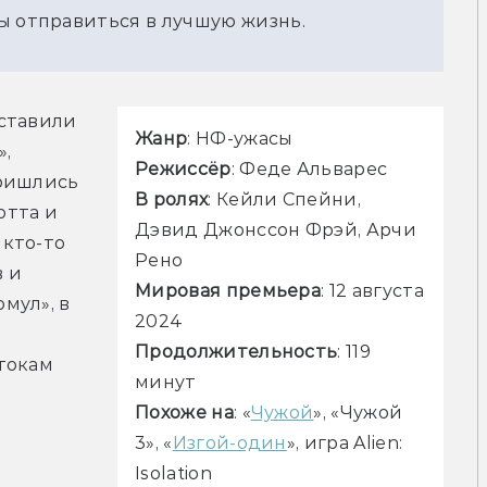
ы отправиться в лучшую жизнь.
ставили 
Жанр
: НФ-ужасы
, 
Режиссёр
: Феде Альварес
ришлись 
В ролях
: Кейли Спейни, 
тта и 
Дэвид Джонссон Фрэй, Арчи 
кто-то 
Рено
 и 
Мировая премьера
: 12 августа 
ул», в 
2024
Продолжительность
: 119 
токам 
минут
Похоже на
: «
Чужой
», «Чужой 
3», «
Изгой-один
», игра Alien: 
Isolation