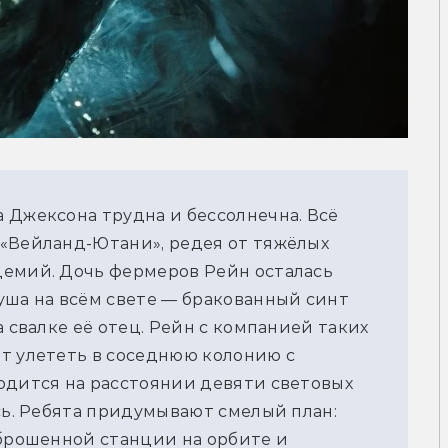
 Джексона трудна и бессолнечна. Всё 
«Вейланд-Ютани», редея от тяжёлых 
емий. Дочь фермеров Рейн осталась 
уша на всём свете — бракованный синт 
 свалке её отец. Рейн с компанией таких 
т улететь в соседнюю колонию с 
одится на расстоянии девяти световых 
сь. Ребята придумывают смелый план: 
брошенной станции на орбите и 