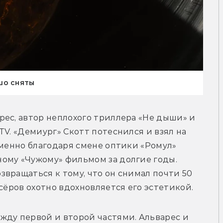
шо сняты
ес, автор неплохого триллера «Не дыши» и 
V. «Демиург» Скотт потеснился и взял на 
именно благодаря смене оптики «Ромул» 
ому «Чужому» фильмом за долгие годы. 
вращаться к тому, что он снимал почти 50 
сёров охотно вдохновляется его эстетикой.
ду первой и второй частями. Альварес и 