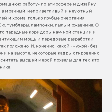
омашнюю работу» по атмосфере и дизайну 
 в мрачный, неприветливый и неуютный 
ей и хрома, только грубые очертания, 
х, тумблеры, лампочки, пыль и ржавчина. О 
то парадные коридоры научной станции и 
зентующим мощь и передовые разработки 
к положено. И, конечно, какой «Чужой» без 
они на высоте, некоторые кадры откровенно 
читать высшей мерой похвалы для тех, кто 
ника.