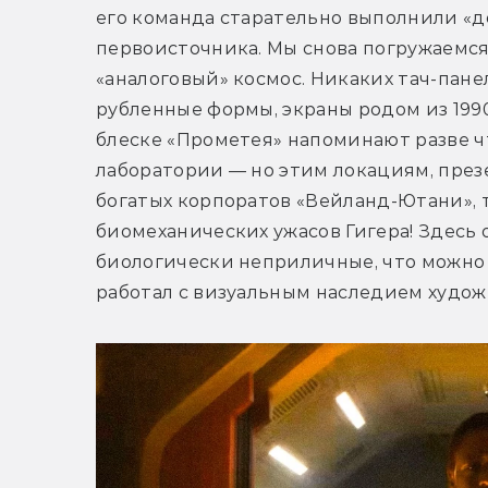
его команда старательно выполнили «д
первоисточника. Мы снова погружаемся
«аналоговый» космос. Никаких тач-панел
рубленные формы, экраны родом из 1990-
блеске «Прометея» напоминают разве ч
лаборатории — но этим локациям, пре
богатых корпоратов «Вейланд-Ютани», та
биомеханических ужасов Гигера! Здесь 
биологически неприличные, что можно с
работал с визуальным наследием худож