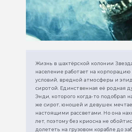
Жизнь в шахтёрской колонии Звезда
население работает на корпорацию 
условий, вредной атмосферы и эпид
сиротой. Единственная её родная д
Энди, которого когда-то подобрал на
же сирот, юношей и девушек мечтае
настоящими рассветами. Но она нах
лет, поэтому без криосна не обойти
долететь на грузовом корабле до за