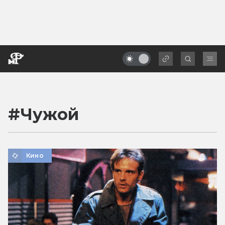
#
Чужой
Кино