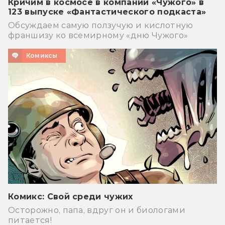
Кричим в космосе в компании «Чужого» в
123 выпуске «Фантастического подкаста»
Обсуждаем самую ползучую и кислотную
франшизу ко всемирному «дню Чужого»
Комиксы
Комикс: Свой среди чужих
Осторожно, папа, вдруг он и биологами
питается!