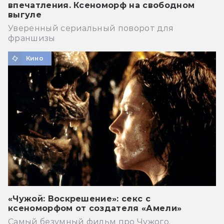
впечатления. Ксеноморф на свободном
выгуле
Уверенный сериальный поворот для
франшизы
Кино
«Чужой: Воскрешение»: секс с
ксеноморфом от создателя «Амели»
Самый безумный фильм про Чужого.