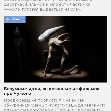
десятках фильмов и игр есть частичка
Чужого, готовая вырваться наружу.
Кино
Безумные идеи, вырезанные из фильмов
про Чужого
Продюсеры не пропустили на экран
обкуренных учёных, чужого-овцу, деревянную
планету и кроссовер с «Бегущим по лезвию».