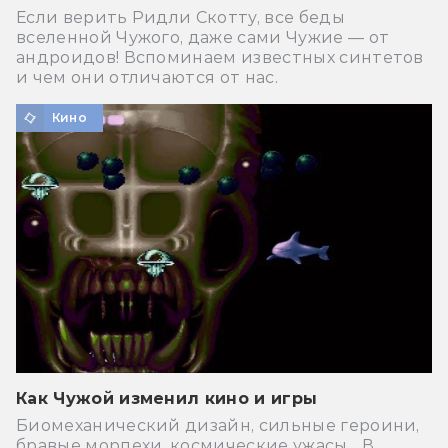
Если верить Ридли Скотту, все беды
вселенной Чужого, даже сами Чужие — от
андроидов! Вспоминаем известных синтетов
и чем они отличаются от нас.
Кино
Как Чужой изменил кино и игры
Биомеханический дизайн, сильные героини,
бравые морпехи, космические ужасы... В