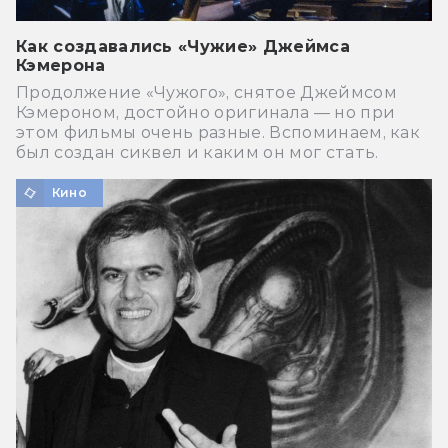
Как создавались «Чужие» Джеймса
Кэмерона
Продолжение «Чужого», снятое Джеймсом
Кэмероном, достойно оригинала — но при
этом фильмы очень разные. Вспоминаем, как
был создан сиквел и каким он мог стать.
Кино