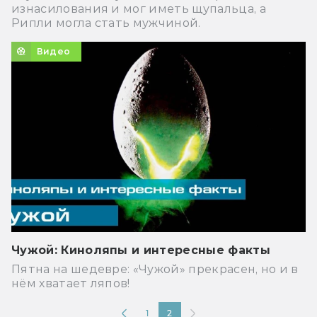
изнасилования и мог иметь щупальца, а
Рипли могла стать мужчиной.
Видео
Чужой: Киноляпы и интересные факты
Пятна на шедевре: «Чужой» прекрасен, но и в
нём хватает ляпов!
1
2