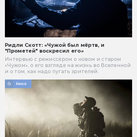
Ридли Скотт: «Чужой был мёртв, и
"Прометей" воскресил его»
Интервью с режиссёром о новом и старом
«Чужом», о его взгляде на жизнь во Вселенной
и о том, как надо пугать зрителей.
Кино