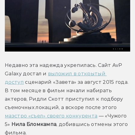
Недавно эта надежда укрепилась. Сайт AvP 
Galaxy достал и 
выложил в открытый 
доступ
 сценарий «Завета» за август 2015 года. 
В том месяце в фильм начали набирать 
актеров, Ридли Скотт приступил к подбору 
съемочных локаций, а вскоре после этого 
маэстро «съел» своего конкурента
 — «Чужого 
5» 
Нила Бломкампа
, добившись отмены этого 
фильма.