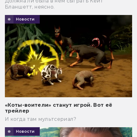
Должна ли была в нем сыграть Кейт
Бланшетт, неясно.
Новости
«Коты-воители» станут игрой. Вот её
трейлер
И когда там мультсериал?
Новости