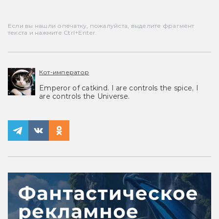
Если вы нашли опечатку, пожалуйста, выделите фрагмент
текста и нажмите Ctrl+Enter.
Кот-император
Emperor of catkind. I are controls the spice, I
are controls the Universe.