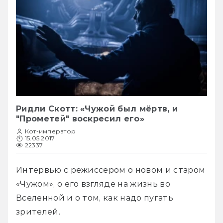
Ридли Скотт: «Чужой был мёртв, и
"Прометей" воскресил его»
Кот-император
15.05.2017
22337
Интервью с режиссёром о новом и старом 
«Чужом», о его взгляде на жизнь во 
Вселенной и о том, как надо пугать 
зрителей. 