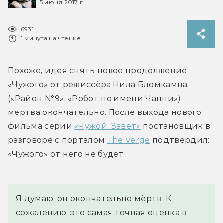
5 июня 2017 г.
6931
1 минута на чтение
Похоже, идея снять новое продолжение 
«Чужого» от режиссёра Нила Бломкампа 
(«Район №9», «Робот по имени Чаппи») 
мертва окончательно. После выхода нового 
фильма серии 
«Чужой: Завет»
 постановщик в 
разговоре с порталом 
The Verge
 подтвердил: 
«Чужого» от него не будет.
Я думаю, он окончательно мёртв. К 
сожалению, это самая точная оценка в 