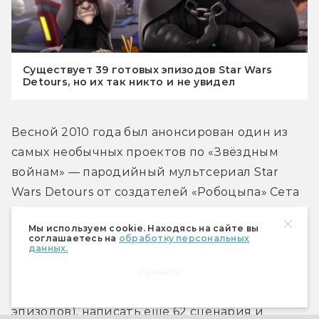
Существует 39 готовых эпизодов Star Wars
Detours, но их так никто и не увидел
Весной 2010 года был анонсирован один из 
самых необычных проектов по «Звёздным 
войнам» — пародийный мультсериал Star 
Wars Detours от создателей «Робоцыпа» Сета 
Грина и Мэттью Синрайка. Действие сериала 
Мы используем cookie. Находясь на сайте вы
должно было развернуться между третьим и 
соглашаетесь на
обработку персональных
данных.
четвёртым эпизодами и задействовать 
многих известных персонажей. Создатели 
Принять
шоу успели отснять два полных сезона (39 
эпизодов), написать ещё 62 сценария и 