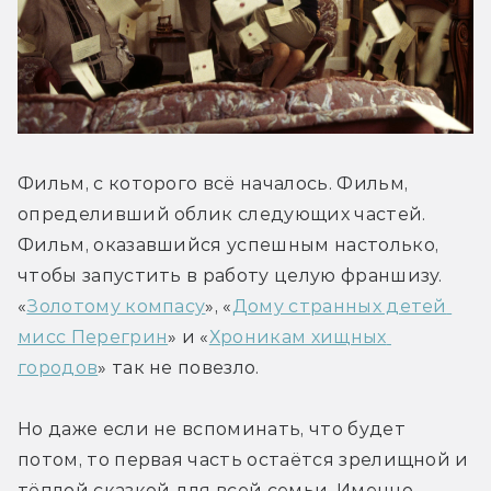
Фильм, с которого всё началось. Фильм, 
определивший облик следующих частей. 
Фильм, оказавшийся успешным настолько, 
чтобы запустить в работу целую франшизу. 
«
Золотому компасу
», «
Дому странных детей 
мисс Перегрин
» и «
Хроникам хищных 
городов
» так не повезло. 
Но даже если не вспоминать, что будет 
потом, то первая часть остаётся зрелищной и 
тёплой сказкой для всей семьи. Именно 