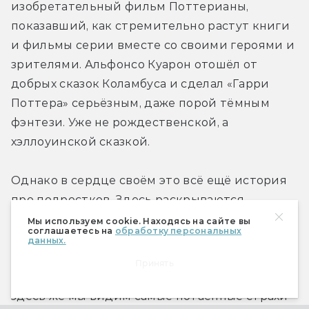
изобретательный фильм Поттерианы, 
показавший, как стремительно растут книги 
и фильмы серии вместе со своими героями и 
зрителями. Альфонсо Куарон отошёл от 
добрых сказок Коламбуса и сделал «Гарри 
Поттера» серьёзным, даже порой тёмным 
фэнтези. Уже не рождественской, а 
хэллоуинской сказкой.
Однако в сердце своём это всё ещё история 
про подростков. Здесь раскрываются 
неожиданные подробности о родителях 
Мы используем cookie. Находясь на сайте вы
соглашаетесь на
обработку персональных
Гарри (на которых, по словам окружающих, так 
данных.
похож мальчик). Здесь мы видим первый 
Принять
подростковый бунт и юношеские обиды. И 
здесь же мы видим самые потаённые страхи 