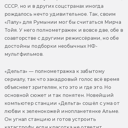
СССР, но и в других соцстранах иногда 
рождалось нечто удивительное. Так, своим 
«Лалу» для Румынии мог бы считаться Мирча 
Тойя. У него полнометражек и вовсе две, обе в 
соавторстве с другими режиссёрами, но обе 
достойны подборки необычных НФ-
мультфильмов.
«Дельта» — полнометражка к забытому 
сериалу, так что закадровый голос всё время 
объясняет зрителям, кто это и где это. Но 
основной сюжет и так понятен. Новейший 
компьютер станции «Дельта» сошёл с ума от 
любви к зеленокожей инопланетянке Альме. 
Он угнал станцию и готов устроить 
катастрофу, если красотка не ответит 