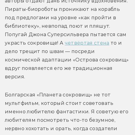
авторы отдают дань источнику вдохновения. 
Пираты-биороботы проникают на корабль 
под предлогами на уровне «как пройти в 
библиотеку», невпопад поют и пляшут. 
Попугай Джона Суперсильвера пытается сам 
украсть сокровище! А 
четвёртая стена
 то и 
дело трещит по швам — посреди 
космической адаптации «Острова сокровищ» 
вдруг появляется его же традиционная 
версия.
Болгарская «Планета сокровищ» не тот 
мультфильм, который стоит советовать 
именно любителю фантастики. Я советую его 
любителям посмотреть что-то безумное, 
нервно хохотать и орать, когда создатели 