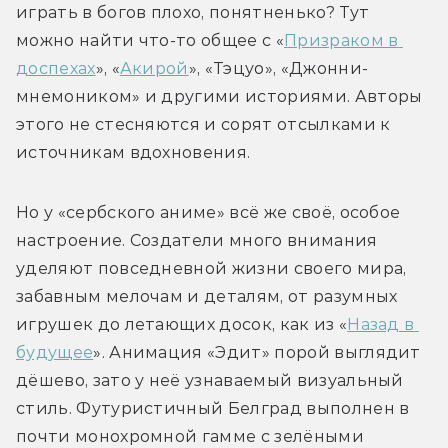
играть в богов плохо, понятненько? Тут 
можно найти что-то общее с «
Призраком в 
доспехах
», «
Акирой
», «Тэцуо», «Джонни-
мнемоником» и другими историями. Авторы 
этого не стесняются и сорят отсылками к 
источникам вдохновения.
Но у «сербского аниме» всё же своё, особое 
настроение. Создатели много внимания 
уделяют повседневной жизни своего мира, 
забавным мелочам и деталям, от разумных 
игрушек до летающих досок, как из «
Назад в 
будущее
». Анимация «Эдит» порой выглядит 
дёшево, зато у неё узнаваемый визуальный 
стиль. Футуристичный Белград выполнен в 
почти монохромной гамме с зелёными 