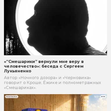
«”Смешарики” вернули мне веру в
человечество»: беседа с Сергеем
Лукьяненко
Автор «Ночного дозора» и «Черновика»
говорит о Кроше, Ёжике и полнометражных
«Смешариках».
РЕКЛАМА