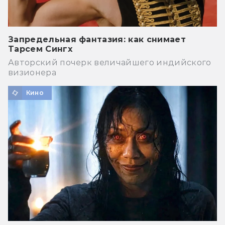
Запредельная фантазия: как снимает
Тарсем Сингх
Авторский почерк величайшего индийского
визионера
Кино