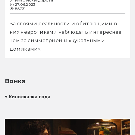
Инар Искендирова
27.06.2023
88731
За слоями реальности и обитающими в 
них невротиками наблюдать интереснее, 
чем за симметрией и «кукольными 
домиками».
Вонка
♥ 
Киносказка года