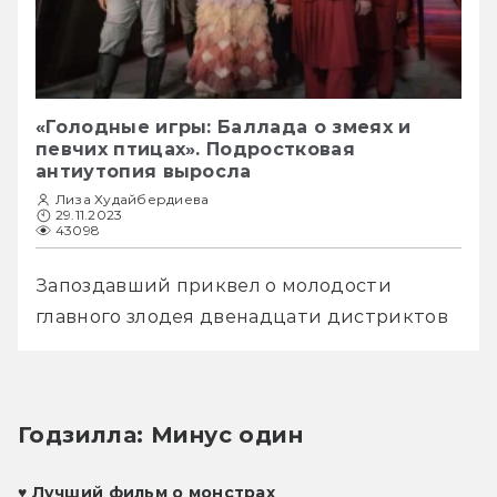
«Голодные игры: Баллада о змеях и
певчих птицах». Подростковая
антиутопия выросла
Лиза Худайбердиева
29.11.2023
43098
Запоздавший приквел о молодости 
главного злодея двенадцати дистриктов 
Годзилла: Минус один
♥ 
Лучший фильм о монстрах