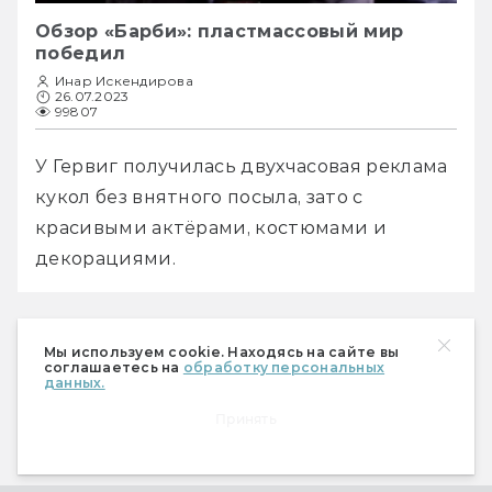
Обзор «Барби»: пластмассовый мир
победил
Инар Искендирова
26.07.2023
99807
У Гервиг получилась двухчасовая реклама 
кукол без внятного посыла, зато с 
красивыми актёрами, костюмами и 
декорациями.
Мы используем cookie. Находясь на сайте вы
соглашаетесь на
обработку персональных
Бедные-несчастные
данных.
Принять
♥ 
Арт-кино года 