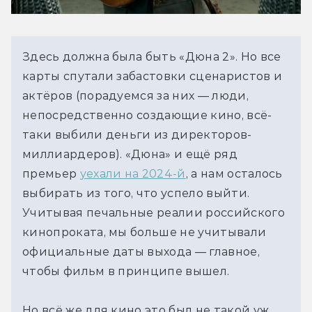
Здесь должна была быть «Дюна 2». Но все 
карты спутали забастовки сценаристов и 
актёров (порадуемся за них — люди, 
непосредственно создающие кино, всё-
таки выбили деньги из директоров-
миллиардеров). «Дюна» и ещё ряд 
премьер 
уехали на 2024-й
, а нам осталось 
выбирать из того, что успело выйти. 
Учитывая печальные реалии российского 
кинопроката, мы больше не учитывали 
официальные даты выхода — главное, 
чтобы фильм в принципе вышел.
Но всё же для кино это был не такой уж 