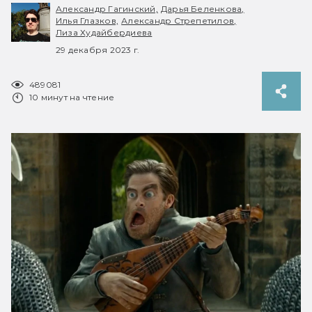
Александр Гагинский,
Дарья Беленкова,
Илья Глазков,
Александр Стрепетилов,
Лиза Худайбердиева
29 декабря 2023 г.
489081
10 минут на чтение