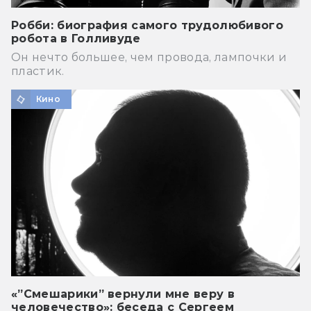
Робби: биография самого трудолюбивого
робота в Голливуде
Он нечто большее, чем провода, лампочки и
пластик.
Кино
«”Смешарики” вернули мне веру в
человечество»: беседа с Сергеем