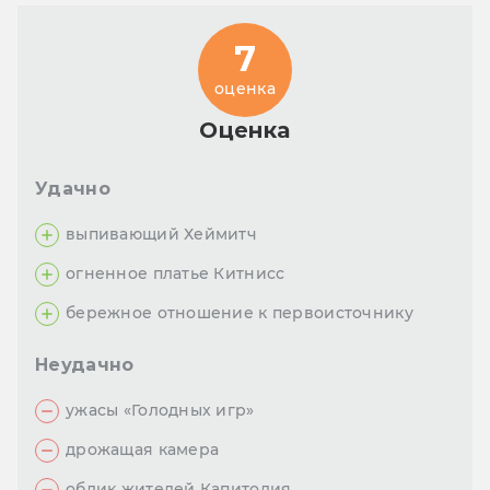
7
оценка
Оценка
Удачно
выпивающий Хеймитч
огненное платье Китнисс
бережное отношение к первоисточнику
Неудачно
ужасы «Голодных игр»
дрожащая камера
облик жителей Капитолия