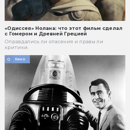
«Одиссея» Нолана: что этот фильм сделал
с Гомером и Древней Грецией
Оправдались ли опасения и правы ли
критики.
Кино