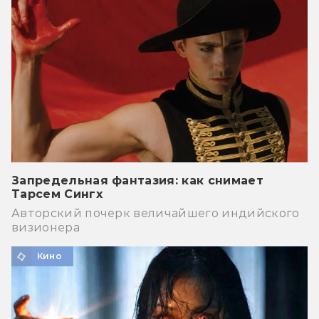
Запредельная фантазия: как снимает
Тарсем Сингх
Авторский почерк величайшего индийского
визионера
Кино