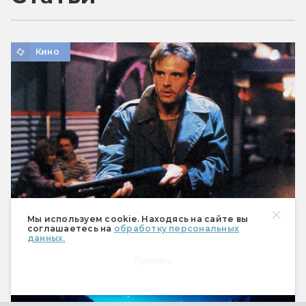
Кино
Мы используем cookie. Находясь на сайте вы
соглашаетесь на
обработку персональных
данных.
Майкл Бин: взлёты и падения защитника
будущего и грозы Чужих
Принять
Кино