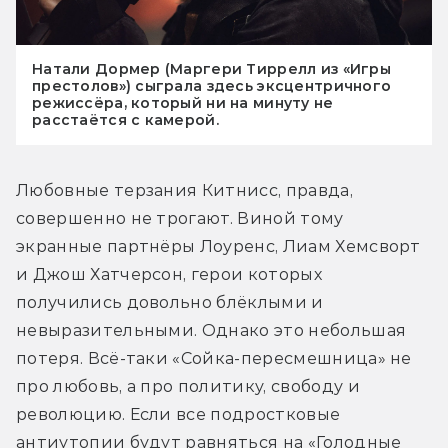
Натали Дормер (Маргери Тиррелл из «Игры
престолов») сыграла здесь эксцентричного
режиссёра, который ни на минуту не
расстаётся с камерой.
Любовные терзания Китнисс, правда, 
совершенно не трогают. Виной тому 
экранные партнёры Лоуренс, Лиам Хемсворт 
и Джош Хатчерсон, герои которых 
получились довольно блёклыми и 
невыразительными. Однако это небольшая 
потеря. Всё-таки «Сойка-пересмешница» не 
про любовь, а про политику, свободу и 
революцию. Если все подростковые 
антиутопии будут равняться на «Голодные 