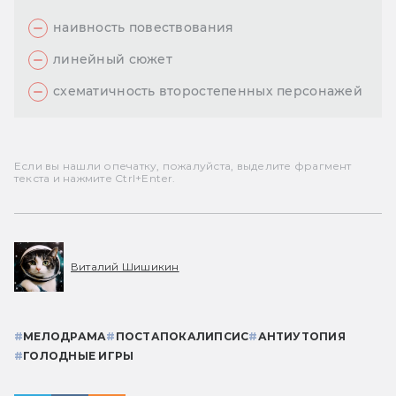
наивность повествования
линейный сюжет
схематичность второстепенных персонажей
Если вы нашли опечатку, пожалуйста, выделите фрагмент
текста и нажмите Ctrl+Enter.
Виталий Шишикин
#
МЕЛОДРАМА
#
ПОСТАПОКАЛИПСИС
#
АНТИУТОПИЯ
#
ГОЛОДНЫЕ ИГРЫ