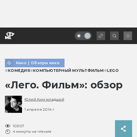
Кино
|
Обзоры кино
#
КОМЕДИЯ
#
КОМПЬЮТЕРНЫЙ МУЛЬТФИЛЬМ
#
LEGO
«Лего. Фильм»: обзор
Юлий Ким младший
1 апреля 2014 г.
10307
4 минуты на чтение