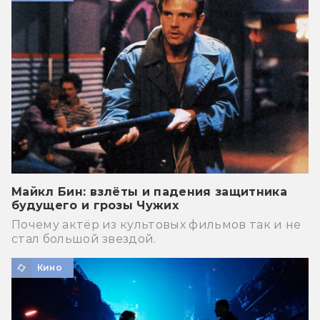
Майкл Бин: взлёты и падения защитника
будущего и грозы Чужих
Почему актёр из культовых фильмов так и не
стал большой звездой.
Кино