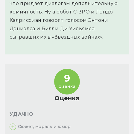
что придает диалогам дополнительную
комичность. Ну а робот C-3PO и Лэндо
Калриссиан говорят голосом Энтони
Дэниэлса и Билли Ди Уильямса,
сыгравших их в «Звёздных войнах».
9
оценка
Оценка
УДАЧНО
Сюжет, мораль и юмор