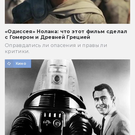
«Одиссея» Нолана: что этот фильм сделал
с Гомером и Древней Грецией
Оправдались ли опасения и правы ли
критики.
Кино