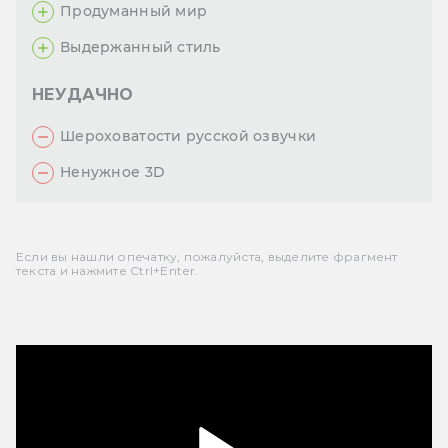
Продуманный мир
Выдержанный стиль
НЕУДАЧНО
Шероховатости русской озвучки
Ненужное 3D
Если вы нашли опечатку, пожалуйста, выделите фрагмент
текста и нажмите Ctrl+Enter.