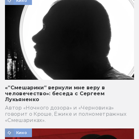
Кино
«”Смешарики” вернули мне веру в
человечество»: беседа с Сергеем
Лукьяненко
Автор «Ночного дозора» и «Черновика»
говорит о Кроше, Ёжике и полнометражных
«Смешариках».
Кино