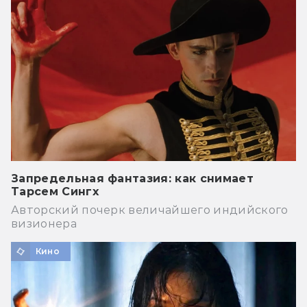
Запредельная фантазия: как снимает
Тарсем Сингх
Авторский почерк величайшего индийского
визионера
Кино