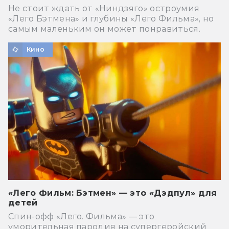
Не стоит ждать от «Ниндзяго» остроумия
«Лего Бэтмена» и глубины «Лего Фильма», но
самым маленьким он может понравиться.
Кино
«Лего Фильм: Бэтмен» — это «Дэдпул» для
детей
Спин-офф «Лего. Фильма» — это
уморительная пародия на супергеройский