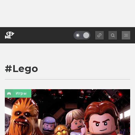
#
Lego
Игры