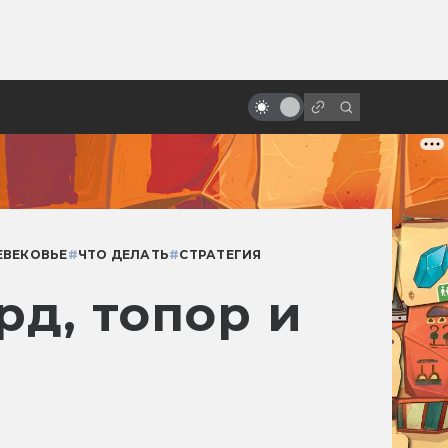
ы»:
ыло
Кэмерон и Спилберг обсуждают
инопланетян и будущее
ЕВЕКОВЬЕ
#
ЧТО ДЕЛАТЬ
#
СТРАТЕГИЯ
рд, топор и