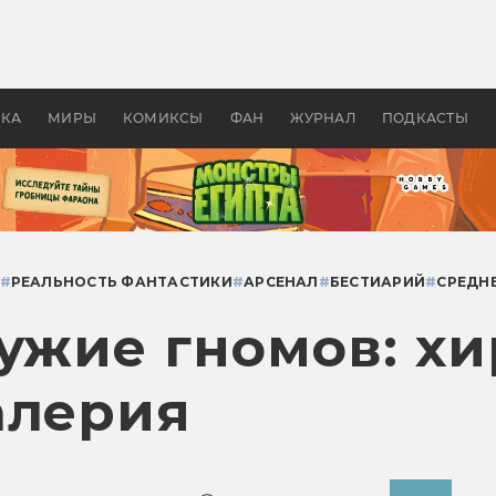
 фильмы смотреть в
Как создавались «Страшил
те 2026? В мире —
фильм, без которого не б
липсис, в России —
бы «Властелина колец»
ие комедии
УКА
МИРЫ
КОМИКСЫ
ФАН
ЖУРНАЛ
ПОДКАСТЫ
#
РЕАЛЬНОСТЬ ФАНТАСТИКИ
#
АРСЕНАЛ
#
БЕСТИАРИЙ
#
СРЕДН
ужие гномов: хи
алерия