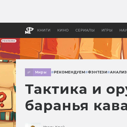
Какие
авгус
апока
детск
КНИГИ
КИНО
СЕРИАЛЫ
ИГРЫ
НА
РЕКЛАМА
Миры
#
РЕКОМЕНДУЕМ
#
ФЭНТЕЗИ
#
АНАЛИЗ
Тактика и ор
баранья кав
Игорь Край