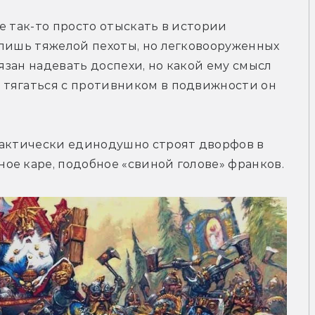
е так-то просто отыскать в истории 
лишь тяжелой пехоты, но легковооруженных 
язан надевать доспехи, но какой ему смысл 
тягаться с противником в подвижности он 
рактически единодушно строят дворфов в 
ое каре, подобное «свиной голове» франков.