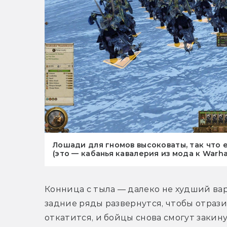
Лошади для гномов высоковаты, так что е
(это — кабанья кавалерия из мода к Warha
Конница с тыла — далеко не худший вариа
задние ряды развернутся, чтобы отразить
откатится, и бойцы снова смогут заки