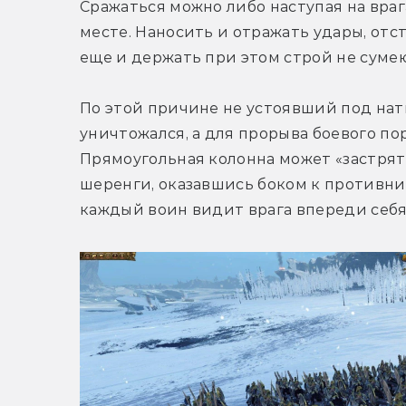
Сражаться можно либо наступая на враг
месте. Наносить и отражать удары, отст
еще и держать при этом строй не суме
По этой причине не устоявший под нат
уничтожался, а для прорыва боевого по
Прямоугольная колонна может «застрять»
шеренги, оказавшись боком к противник
каждый воин видит врага впереди себя