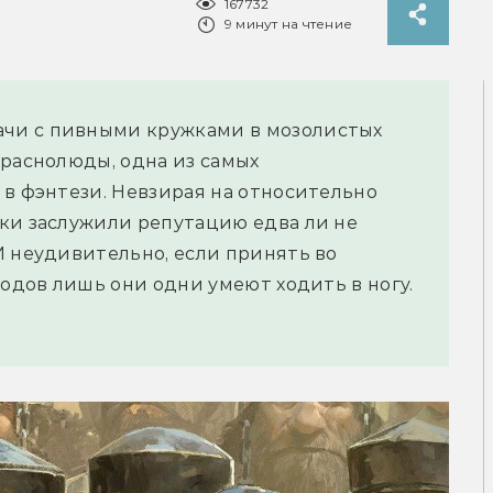
167732
9 минут на чтение
чи с пивными кружками в мозолистых
краснолюды, одна из самых
 в фэнтези. Невзирая на относительно
ки заслужили репутацию едва ли не
И неудивительно, если принять во
родов лишь они одни умеют ходить в ногу.