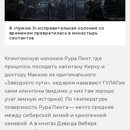
В «Чужом 3» исправительная колония со
временем превратилась в монастырь
сектантов
Клингонскую колонию Рура Пент, где 
пришлось посидеть капитану Кирку и 
доктору Маккою из оригинального 
«Звёздного пути», недаром называют ГУЛАГом 
сами клингоны (видимо, у них там хорошо 
учат земную историю). По температуре 
поверхность Рура Пента — нечто среднее 
между сибирской зимой и криогенной 
камерой. А в книгах Дэвида Вебера 