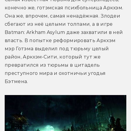
конечно же, готэмская психбольница Аркхэм. 
Она же, впрочем, самая ненадёжная. Злодеи 
сбегают из неё целыми толпами, а в игре 
Batman: Arkham Asylum даже захватили в ней 
власть. В попытке реформировать Аркхэм 
мэр Готэма выделил под тюрьму целый 
район, Аркхэм-Сити, который тут же 
превратился из тюрьмы в цитадель 
преступного мира и охотничьи угодья 
Бэтмена.