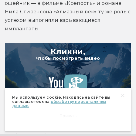
ошейник — в фильме «Крепость» и романе 
Нила Стивенсона «Алмазный век» ту же роль с 
успехом выполняли взрывающиеся 
имплантаты.
Кликни,
чтобы посмотреть видео
Мы используем cookie. Находясь на сайте вы
соглашаетесь на
обработку персональных
данных.
Почему-то с IP адресов других стран ничего не тормозит
Принять
Ошейники можно настроить, например, так, 