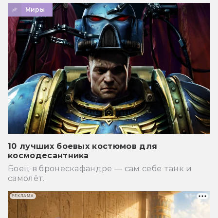
Миры
10 лучших боевых костюмов для
космодесантника
Боец в бронескафандре — сам себе танк и
самолёт.
РЕКЛАМА