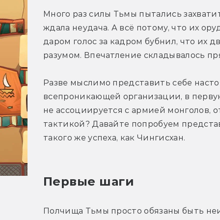
Много раз силы Тьмы пытались захватить
ждала неудача. А всё потому, что их ор
даром голос за кадром бубнил, что их 
разумом. Впечатление складывалось п
Разве мыслимо представить себе наст
всепроникающей организации, в первую 
не ассоциируется с армией монголов, 
тактикой? Давайте попробуем представ
такого же успеха, как Чингисхан.
Первые шаги
Полчища Тьмы просто обязаны быть неис