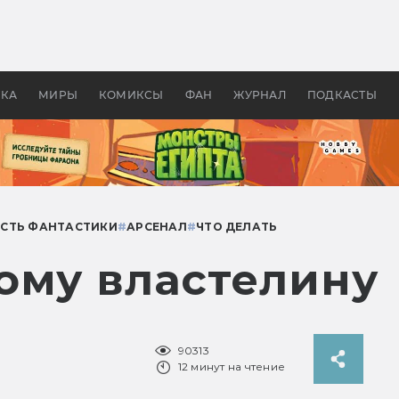
 фильмы смотреть в
Как создавались «Страшил
те 2026? В мире —
фильм, без которого не б
липсис, в России —
бы «Властелина колец»
ие комедии
УКА
МИРЫ
КОМИКСЫ
ФАН
ЖУРНАЛ
ПОДКАСТЫ
СТЬ ФАНТАСТИКИ
#
АРСЕНАЛ
#
ЧТО ДЕЛАТЬ
ому властелину
90313
12 минут на чтение