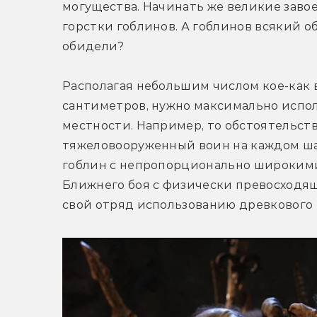
могущества. Начинать же великие завоев
горстки гоблинов. А гоблинов всякий об
обидели?
Располагая небольшим числом кое-как 
сантиметров, нужно максимально испол
местности. Например, то обстоятельство,
тяжеловооруженный воин на каждом шаг
гоблин с непропорционально широкими 
Ближнего боя с физически превосходящ
свой отряд использованию древкового 