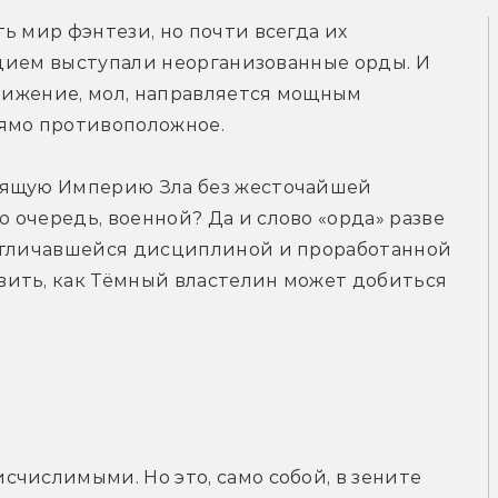
 мир фэнтези, но почти всегда их 
удием выступали неорганизованные орды. И 
движение, мол, направляется мощным 
рямо противоположное.
оящую Империю Зла без жесточайшей 
очередь, военной? Да и слово «орда» разве 
отличавшейся дисциплиной и проработанной 
ить, как Тёмный властелин может добиться 
числимыми. Но это, само собой, в зените 