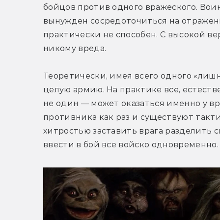
бойцов против одного вражеского. Воин
вынужден сосредоточиться на отражени
практически не способен. С высокой ве
никому вреда.
Теоретически, имея всего одного «лишн
целую армию. На практике все, естестве
не один — может оказаться именно у вра
противника как раз и существуют такт
хитростью заставить врага разделить си
ввести в бой все войско одновременно.