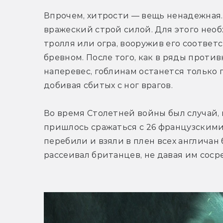
Впрочем, хитрости — вещь ненадежная.
вражеский строй силой. Для этого необ
тролля или огра, вооружив его соответ
бревном. После того, как в ряды против
наперевес, гоблинам останется только п
добивая сбитых с ног врагов.
Во время Столетней войны был случай,
пришлось сражаться с 26 французскими
перебили и взяли в плен всех англичан 
рассеивал британцев, не давая им соср