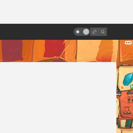
ы»:
ыло
Следуй за кроликом: история
создания «Донни Дарко»