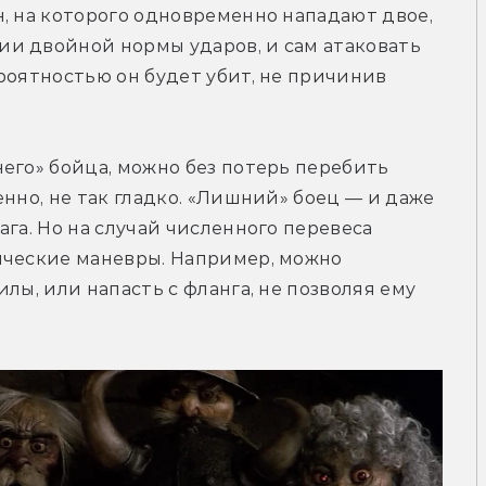
, на которого одновременно нападают двое, 
и двойной нормы ударов, и сам атаковать 
роятностью он будет убит, не причинив 
его» бойца, можно без потерь перебить 
нно, не так гладко. «Лишний» боец — и даже 
га. Но на случай численного перевеса 
ические маневры. Например, можно 
лы, или напасть с фланга, не позволяя ему 