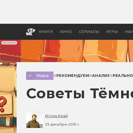
Какие
авгус
апока
детск
КНИГИ
КИНО
СЕРИАЛЫ
ИГРЫ
НА
РЕКЛАМА
Миры
#
РЕКОМЕНДУЕМ
#
АНАЛИЗ
#
РЕАЛЬНО
Советы Тёмн
Игорь Край
23 декабря 2015 г.