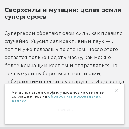
Сверхсилы и мутации: целая земля 
супергероев
Супергерои обретают свои силы, как правило, 
случайно. Укусил радиоактивный паук — и 
вот ты уже ползаешь по стенам. После этого 
остаётся только надеть маску, как можно 
более кричащий костюм и отправляться на 
ночные улицы бороться с гопниками, 
отбирающими пенсию у старушек. И до конца 
дней жить двойной жизнью, чтобы никто не 
Мы используем cookie. Находясь на сайте вы
соглашаетесь на
обработку персональных
догадался о твоих способностях.
данных.
Принять
А, собственно, почему? Если герой так 
самоотвержен и хочет облагодетельствовать 