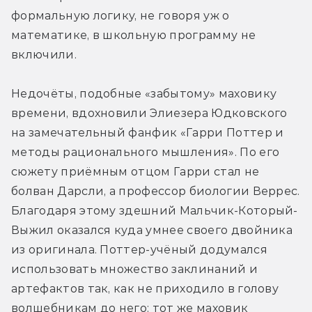
формальную логику, не говоря уж о 
математике, в школьную программу не 
включили.
Недочёты, подобные «забытому» маховику 
времени, вдохновили Элиезера Юдковского 
на замечательный фанфик «Гарри Поттер и 
методы рационального мышления». По его 
сюжету приёмным отцом Гарри стал не 
болван Дарсли, а профессор биологии Веррес. 
Благодаря этому здешний Мальчик-Который-
Выжил оказался куда умнее своего двойника 
из оригинала. Поттер-учёный додумался 
использовать множество заклинаний и 
артефактов так, как не приходило в голову 
волшебникам до него: тот же маховик 