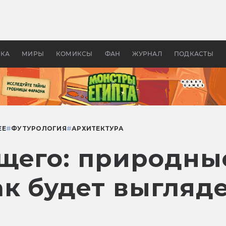
 фильмы смотреть в
Как создавались «Страшил
те 2026? В мире —
фильм, без которого не б
липсис, в России —
бы «Властелина колец»
ие комедии
УКА
МИРЫ
КОМИКСЫ
ФАН
ЖУРНАЛ
ПОДКАСТЫ
ЕЕ
#
ФУТУРОЛОГИЯ
#
АРХИТЕКТУРА
щего: природны
ак будет выгляд