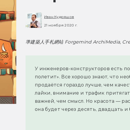
Иван Кудряшов
21 ноября 2020 г.
準建築人手札網站 Forgemind ArchiMedia, Creati
У инженеров-конструкторов есть по
полетит». Все хорошо знают, что н
продаётся гораздо лучше, чем качес
лайки, внимание и трафик притягат
важней, чем смысл. Но красота — р
она будет через десять, двадцать и 