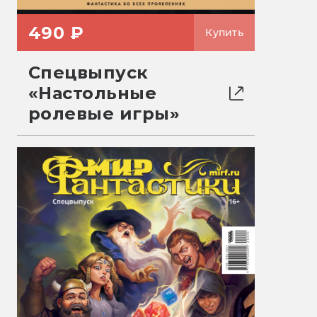
490 ₽
Купить
Спецвыпуск
«Настольные
ролевые игры»