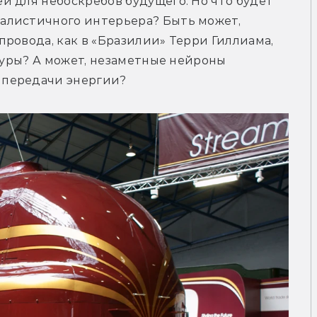
 для небоскрёбов будущего. Но что будет 
алистичного интерьера? Быть может, 
ровода, как в «Бразилии» Терри Гиллиама, 
туры? А может, незаметные нейроны 
 передачи энергии?