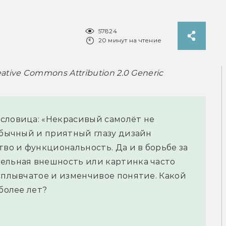
57824
20 минут на чтение
ve Commons Attribution 2.0 Generic
словица: «Некрасивый самолёт не
еобычный и приятный глазу дизайн
тво и функциональность. Да и в борьбе за
ельная внешность или картинка часто
асплывчатое и изменчивое понятие. Какой
более лет?