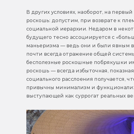
В других условиях, наоборот, на первый
роскошь: допустим, при возврате к пл
социальной иерархии. Недаром в некот
будущего тесно ассоциируется с «больш
маньеризма — ведь они и были явным 
почти всегда отражение общей системы
бесполезные роскошные побрякушки име
роскошь — всегда избыточная, показная 
социального расслоения получается, чт
привычны минимализм и функционализм,
выступающей как суррогат реальных ве