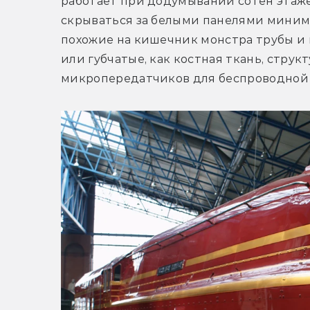
работает при додумывании сотен этажей
скрываться за белыми панелями миним
похожие на кишечник монстра трубы и п
или губчатые, как костная ткань, струк
микропередатчиков для беспроводной