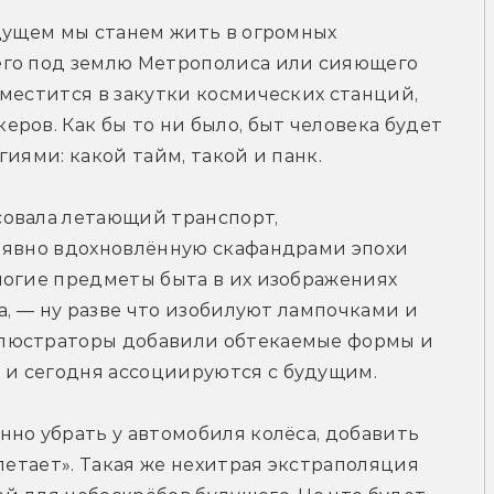
дущем мы станем жить в огромных 
го под землю Метрополиса или сияющего 
местится в закутки космических станций, 
ров. Как бы то ни было, быт человека будет 
иями: какой тайм, такой и панк.
овала летающий транспорт, 
 явно вдохновлённую скафандрами эпохи 
ногие предметы быта в их изображениях 
а, — ну разве что изобилуют лампочками и 
люстраторы добавили обтекаемые формы и 
и сегодня ассоциируются с будущим.
но убрать у автомобиля колёса, добавить 
летает». Такая же нехитрая экстраполяция 