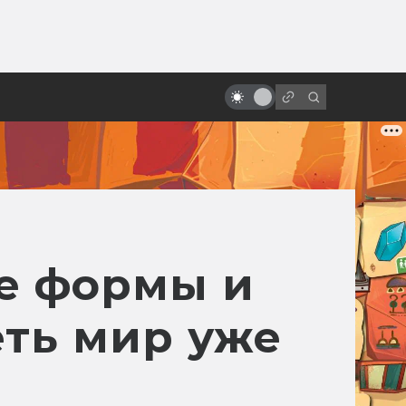
ы»:
«Лестница Иакова»: культовый
ыло
религиозный хоррор и предтеча
Silent Hill
е формы и
еть мир уже