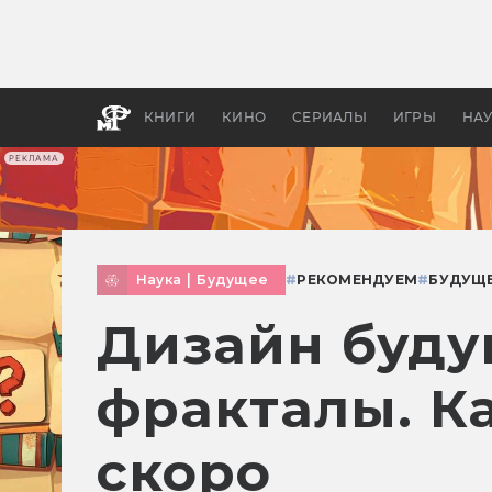
Какие
авгус
апока
детск
КНИГИ
КИНО
СЕРИАЛЫ
ИГРЫ
НА
РЕКЛАМА
Наука
|
Будущее
#
РЕКОМЕНДУЕМ
#
БУДУЩ
Дизайн буду
фракталы. К
скоро