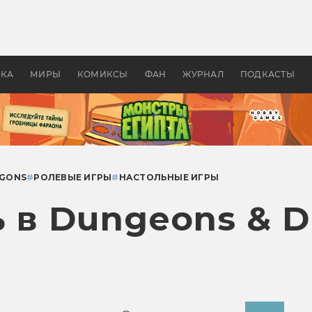
оздавались «Страшилы»:
«Одиссея» Нолана: что эт
, без которого не было
фильм сделал с Гомером и
ластелина колец»
Древней Грецией
УКА
МИРЫ
КОМИКСЫ
ФАН
ЖУРНАЛ
ПОДКАСТЫ
AGONS
#
РОЛЕВЫЕ ИГРЫ
#
НАСТОЛЬНЫЕ ИГРЫ
 в Dungeons & D