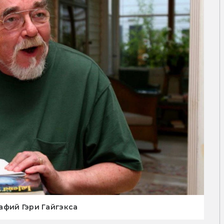
афий Гэри Гайгэкса