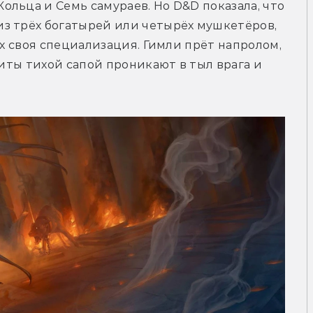
льца и Семь самураев. Но D&D показала, что 
з трёх богатырей или четырёх мушкетёров, 
ых своя специализация. Гимли прёт напролом, 
биты тихой сапой проникают в тыл врага и 