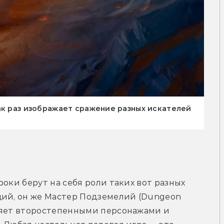
ак раз изображает сражение разных искателей
оки берут на себя роли таких вот разных 
щий, он же Мастер Подземелий (Dungeon 
ляет второстепенными персонажами и 