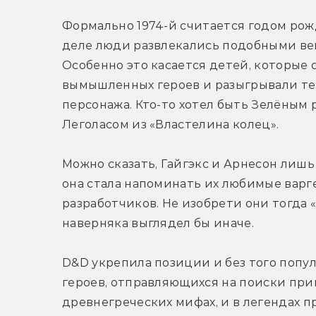
Формально 1974-й считается годом рожд
деле люди развлекались подобными ве
Особенно это касается детей, которые 
вымышленных героев и разыгрывали те 
персонажа. Кто-то хотел быть Зелёным р
Леголасом из «Властелина колец».
Можно сказать, Гайгэкс и Арнесон лишь 
она стала напоминать их любимые варге
разработчиков. Не изобрети они тогда 
наверняка выглядел бы иначе.
D&D укрепила позиции и без того попу
героев, отправляющихся на поиски прик
древнегреческих мифах, и в легендах п