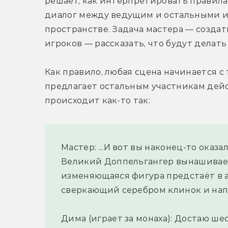
решает, как интерпретировать правила.
диалог между ведущим и остальными и
пространстве. Задача мастера — создать
игроков — рассказать, что будут делать
Как правило, любая сцена начинается с
предлагает остальным участникам дейст
происходит как-то так:
Мастер: ...И вот вы наконец-то оказ
Великий Доппельгангер вынашивает
изменяющаяся фигура предстаёт в а
сверкающий серебром клинок и напа
Дима (играет за монаха): Достаю шес