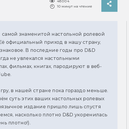
48004
10 минут на чтение
я самой знаменитой настольной ролевой
 Её официальный приход в нашу страну,
 знаковое. В последние годы про D&D
огда не увлекался настольными
ах, фильмах, книгах, пародируют в веб-
Tube.
 игру, в нашей стране пока гораздо меньше.
чём суть этих ваших настольных ролевых
коязычное издание пришло лишь спустя
аемся, насколько плотно D&D укоренилась
нь плотно!).