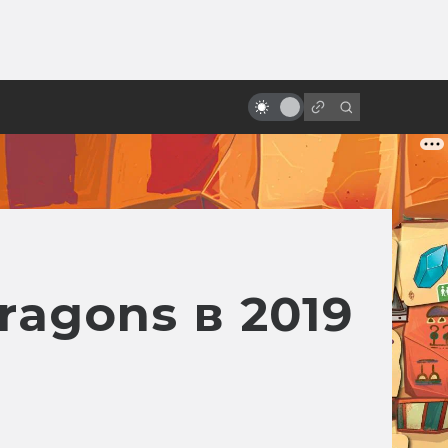
от
Мультфильмы — самые точные
экранизации DC
ragons в 2019