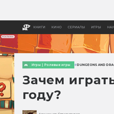
Как с
фильм
бы «В
КНИГИ
КИНО
СЕРИАЛЫ
ИГРЫ
НА
РЕКЛАМА
Игры
|
Ролевые игры
#
DUNGEONS AND DR
Зачем играть
году?
Александр Стрепетилов