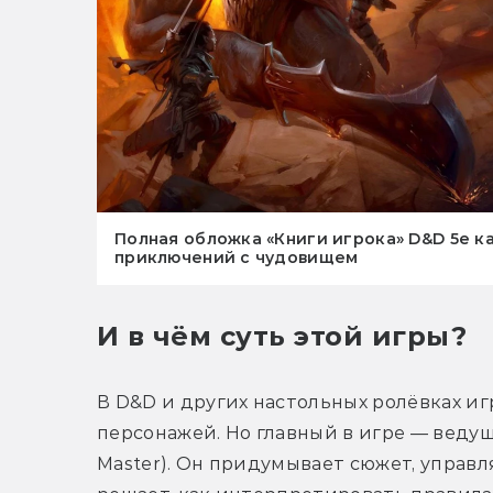
Полная обложка «Книги игрока» D&D 5e к
приключений с чудовищем
И в чём суть этой игры?
В D&D и других настольных ролёвках игр
персонажей. Но главный в игре — веду
Master). Он придумывает сюжет, управ