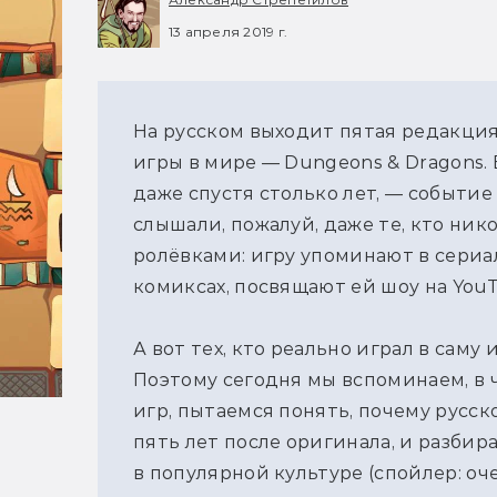
13 апреля 2019 г.
На русском выходит пятая редакци
игры в мире — Dungeons & Dragons.
даже спустя столько лет, — событие
слышали, пожалуй, даже те, кто ник
ролёвками: игру упоминают в сериал
комиксах, посвящают ей шоу на You
А вот тех, кто реально играл в саму
Поэтому сегодня мы вспоминаем, в 
игр, пытаемся понять, почему русс
пять лет после оригинала, и разбир
в популярной культуре (спойлер: оче