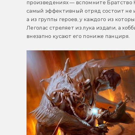
произведениях — вспомните Братство Ко
самый эффективный отряд состоит не и
а из группы героев, у каждого из котор
Леголас стреляет из лука издали, а хоб
внезапно кусают его пониже панциря.