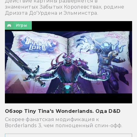
Действие картины развернётся в
знаменитых Забытых Королевствах, родине
Дриззта До'Урдена и Эльминстра.
Игры
Обзор Tiny Tina's Wonderlands. Ода D&D
Скорее фанатская модификация к
Borderlands 3, чем полноценный спин-офф.