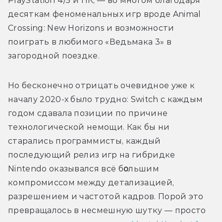
PlayStation 4/5 и ПК, — во многом благодаря 
десяткам феноменальных игр вроде Animal 
Crossing: New Horizons и возможности 
поиграть в любимого «Ведьмака 3» в 
загородной поездке. 
Но бесконечно отрицать очевидное уже к 
началу 2020-х было трудно: Switch с каждым 
годом сдавала позиции по причине 
технологической немощи. Как бы ни 
старались программисты, каждый 
последующий релиз игр на гибридке 
Nintendo оказывался всё б
о
льшим 
компромиссом между детализацией, 
разрешением и частотой кадров. Порой это 
превращалось в несмешную шутку — просто 