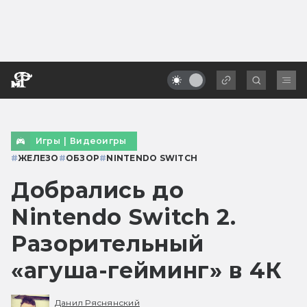
Игры
|
Видеоигры
#
ЖЕЛЕЗО
#
ОБЗОР
#
NINTENDO SWITCH
Добрались до
Nintendo Switch 2.
Разорительный
«агуша-гейминг» в 4К
Данил Ряснянский