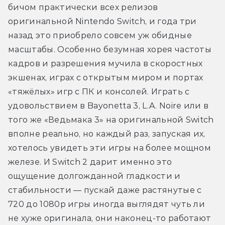
бичом практически всех релизов 
оригинальной Nintendo Switch, и года три 
назад это приобрело совсем уж обидные 
масштабы. Особенно безумная хорея частоты 
кадров и разрешения мучила в скоростных 
экшенах, играх с открытым миром и портах 
«тяжёлых» игр с ПК и консолей. Играть с 
удовольствием в Bayonetta 3, L.A. Noire или в 
того же «Ведьмака 3» на оригинальной Switch 
вполне реально, но каждый раз, запуская их, 
хотелось увидеть эти игры на более мощном 
железе. И Switch 2 дарит именно это 
ощущение долгожданной гладкости и 
стабильности — пускай даже растянутые с 
720 до 1080p игры иногда выглядят чуть ли 
не хуже оригинала, они наконец-то работают 