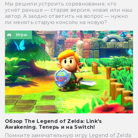
Мы решили устроить соревнование, кто
уснёт раньше — старая версия, новая или наш
автор. А заодно ответить на вопрос — нужно
ли менять старую консоль на новую?
Игры
Обзор The Legend of Zelda: Link's
Awakening. Теперь и на Switch!
Помните замечательную игру Legend of Zelda: