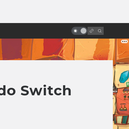
ы»:
ыло
Как Чужой изменил кино и игры
do Switch