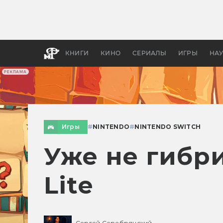
Какие
авгус
апока
детск
КНИГИ
КИНО
СЕРИАЛЫ
ИГРЫ
НА
РЕКЛАМА
Игры
#
NINTENDO
#
NINTENDO SWITCH
Уже не гибри
Lite
Сергей Серебрянский