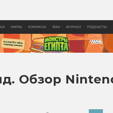
 фильмы смотреть в
Как создавались «Страшил
те 2026? В мире —
фильм, без которого не б
липсис, в России —
бы «Властелина колец»
ие комедии
УКА
МИРЫ
КОМИКСЫ
ФАН
ЖУРНАЛ
ПОДКАСТЫ
д. Обзор Ninten