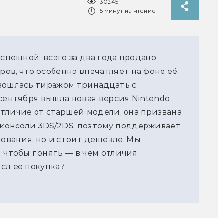
30245
5 минут на чтение
успешной: всего за два года продано
ов, что особенно впечатляет на фоне её
азошлась тиражом тринадцать с
 сентября вышла новая версия Nintendo
 отличие от старшей модели, она призвана
консоли 3DS/2DS, поэтому поддерживает
ования, но и стоит дешевле. Мы
e, чтобы понять — в чём отличия
сл её покупка?