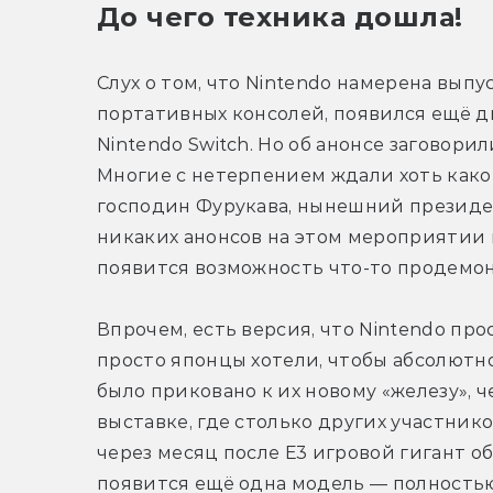
До чего техника дошла!
Слух о том, что Nintendo намерена выпу
портативных консолей, появился ещё два
Nintendo Switch. Но об анонсе заговорили
Многие с нетерпением ждали хоть како
господин Фурукава, нынешний президент
никаких анонсов на этом мероприятии не
появится возможность что-то продемо
Впрочем, есть версия, что Nintendo прос
просто японцы хотели, чтобы абсолютн
было приковано к их новому «железу», ч
выставке, где столько других участник
через месяц после Е3 игровой гигант объ
появится ещё одна модель — полностью п