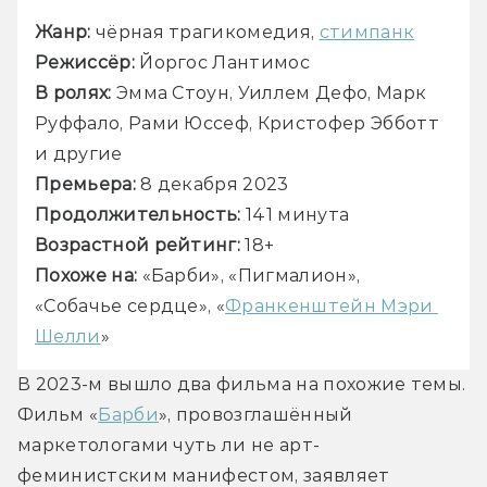
Жанр:
 чёрная трагикомедия, 
стимпанк
Режиссёр: 
Йоргос Лантимос
В ролях: 
Эмма Стоун, Уиллем Дефо, Марк 
Руффало, Рами Юссеф, Кристофер Эбботт 
и другие
Премьера: 
8 декабря 2023
Продолжительность: 
141 минута
Возрастной рейтинг:
 18+
Похоже на:
 «Барби», «Пигмалион», 
«Собачье сердце», «
Франкенштейн Мэри 
Шелли
»
В 2023-м вышло два фильма на похожие темы. 
Фильм «
Барби
», провозглашённый 
маркетологами чуть ли не арт-
феминистским манифестом, заявляет 