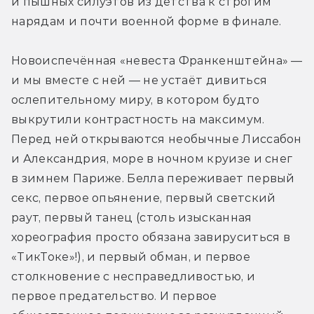
и пышных силуэтов из детства к строгим 
нарядам и почти военной форме в финале.
Новоиспечённая «невеста Франкенштейна» — 
и мы вместе с ней — не устаёт дивиться 
ослепительному миру, в котором будто 
выкрутили контрастность на максимум. 
Перед ней открываются необычные Лиссабон 
и Александрия, море в ночном круизе и снег 
в зимнем Париже. Белла переживает первый 
секс, первое опьянение, первый светский 
раут, первый танец (столь изысканная 
хореография просто обязана завируситься в 
«ТикТоке»!), и первый обман, и первое 
столкновение с несправедливостью, и 
первое предательство. И первое 