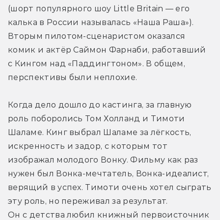
(шорт популярного шоу Little Britain — его 
калька в России называлась «Наша Раша»). 
Вторым пилотом-сценаристом оказался 
комик и актёр Саймон Фарнаби, работавший 
с Кингом над «Паддингтоном». В общем, 
перспективы были неплохие. 
Когда дело дошло до кастинга, за главную 
роль поборолись Том Холланд и Тимоти 
Шаламе. Кинг выбрал Шаламе за лёгкость, 
искренность и задор, с которым тот 
изображал молодого Вонку. Фильму как раз 
нужен был Вонка-мечтатель, Вонка-идеалист, 
верящий в успех. Тимоти очень хотел сыграть 
эту роль, но переживал за результат. 
Он с детства любил книжный первоисточник 