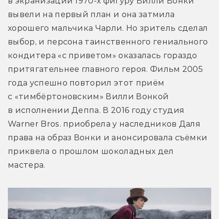
в экранизации 1970-х фигуру Вилли Вонки 
вывели на первый план и она затмила 
хорошего мальчика Чарли. Но зритель сделал 
выбор, и персона таинственного гениального 
кондитера «с приветом» оказалась гораздо 
притягательнее главного героя. Фильм 2005 
года успешно повторил этот приём 
с «тимбёртоновским» Вилли Вонкой 
в исполнении Деппа. В 2016 году студия 
Warner Bros. приобрела у наследников Даля 
права на образ Вонки и анонсировала съёмки 
приквела о прошлом шоколадных дел 
мастера.