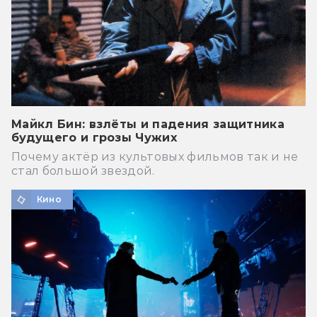
Майкл Бин: взлёты и падения защитника
будущего и грозы Чужих
Почему актёр из культовых фильмов так и не
стал большой звездой.
Кино