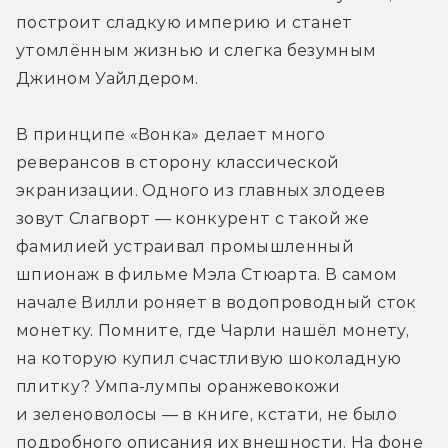
построит сладкую империю и станет 
утомлённым жизнью и слегка безумным 
Джином Уайлдером.
В принципе «Вонка» делает много 
реверансов в сторону классической 
экранизации. Одного из главных злодеев 
зовут Слагворт — конкурент с такой же 
фамилией устраивал промышленный 
шпионаж в фильме Мэла Стюарта. В самом 
начале Вилли роняет в водопроводный сток 
монетку. Помните, где Чарли нашёл монету, 
на которую купил счастливую шоколадную 
плитку? Умпа-лумпы оранжевокожи 
и зеленоволосы — в книге, кстати, не было 
подробного описания их внешности. На фоне 