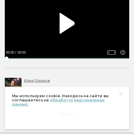
00:00
00:00
Илья Глазков
Сценарист, киновед, рыцарь Старой
Республики. Защитил дипломную работу о
Мы используем cookie. Находясь на сайте вы
Киновселенной Marvel.
соглашаетесь на
обработку персональных
данных.
Принять
#
АНОНС
#
DC COMICS
#
ЧТО ПОСМОТРЕТЬ
#
ОЖИДАНИЯ
#
ИЗБРАННОЕ
#
КИНОВСЕЛЕННАЯ DC
#
ОЖИДАНИЯ 2024