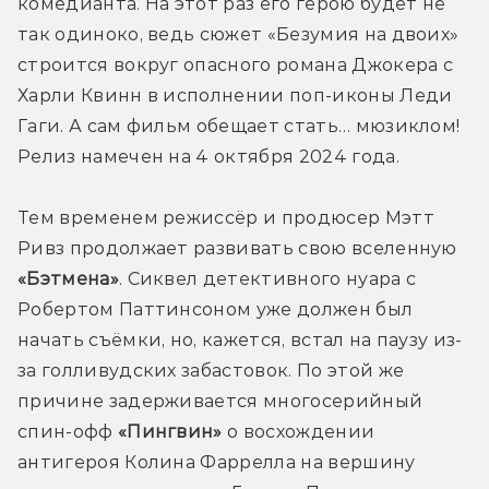
комедианта. На этот раз его герою будет не 
так одиноко, ведь сюжет «Безумия на двоих» 
строится вокруг опасного романа Джокера с 
Харли Квинн в исполнении поп-иконы Леди 
Гаги. А сам фильм обещает стать… мюзиклом! 
Релиз намечен на 4 октября 2024 года.
Тем временем режиссёр и продюсер Мэтт 
Ривз продолжает развивать свою вселенную 
«Бэтмена»
. Сиквел детективного нуара с 
Робертом Паттинсоном уже должен был 
начать съёмки, но, кажется, встал на паузу из-
за голливудских забастовок. По этой же 
причине задерживается многосерийный 
спин-офф 
«Пингвин»
 о восхождении 
антигероя Колина Фаррелла на вершину 