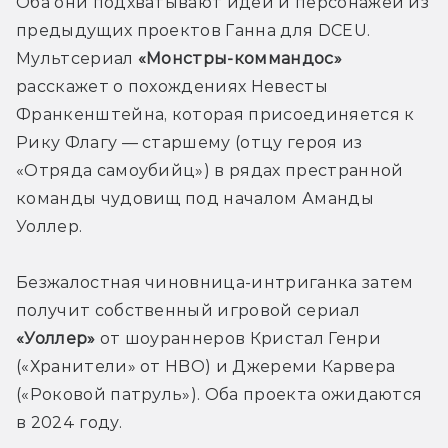
Оба они подхватывают идеи и персонажей из 
предыдущих проектов Ганна для DCEU. 
Мультсериал 
«Монстры-коммандос»
расскажет о похождениях Невесты 
Франкенштейна, которая присоединяется к 
Рику Флагу — старшему (отцу героя из 
«Отряда самоубийц») в рядах престранной 
команды чудовищ под началом Аманды 
Уоллер.
Безжалостная чиновница-интриганка затем 
получит собственный игровой сериал 
«Уоллер»
 от шоураннеров Кристал Генри 
(«Хранители» от HBO) и Джереми Карвера 
(«Роковой патруль»). Оба проекта ожидаются 
в 2024 году.