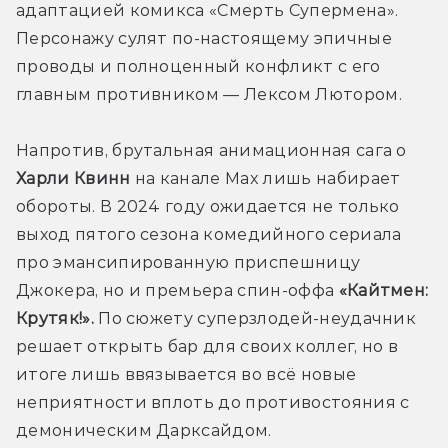
адаптацией комикса «Смерть Супермена». 
Персонажу сулят по-настоящему эпичные 
проводы и полноценный конфликт с его 
главным противником — Лексом Лютором.
Напротив, брутальная анимационная сага о 
Харли Квинн
 на канале Max лишь набирает 
обороты. В 2024 году ожидается не только 
выход пятого сезона комедийного сериала 
про эмансипированную приспешницу 
Джокера, но и премьера спин-оффа 
«Кайтмен: 
Крутяк!».
 По сюжету суперзлодей-неудачник 
решает открыть бар для своих коллег, но в 
итоге лишь ввязывается во всё новые 
неприятности вплоть до противостояния с 
демоническим Дарксайдом.