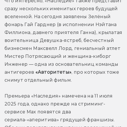
Что интересно, «Наследие» также представит 
сразу нескольких именитых героев будущей 
вселенной. На сегодня заявлены Зелёный 
фонарь Гай Гарднер (в исполнении Нэйтана 
Филлиона, давнего приятеля Ганна), крылатая 
воительница Девушка-ястреб, бесчестный 
бизнесмен Максвелл Лорд, гениальный атлет 
Мистер Потрясающий и женщина-киборг 
Инженер — одна из основательниц команды 
антигероев 
«Авторитеты»
, про которых тоже 
снимут отдельный фильм.
Премьера «Наследия» намечена на 11 июля 
2025 года, однако прежде на стриминг-
сервисе Max появятся два 
сериала-«аперитива» грядущей франшизы. 