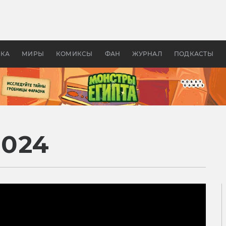
 фильмы смотреть в
Как создавались «Страшил
те 2026? В мире —
фильм, без которого не б
липсис, в России —
бы «Властелина колец»
ие комедии
УКА
МИРЫ
КОМИКСЫ
ФАН
ЖУРНАЛ
ПОДКАСТЫ
2024