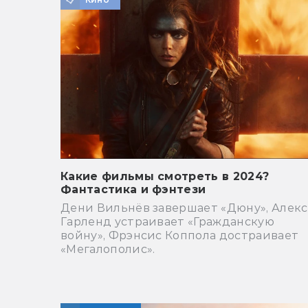
Какие фильмы смотреть в 2024?
Фантастика и фэнтези
Дени Вильнёв завершает «Дюну», Алекс
Гарленд устраивает «Гражданскую
войну», Фрэнсис Коппола достраивает
«Мегалополис».