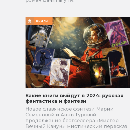
роман Бачигалупи.
Книги
Какие книги выйдут в 2024: русская
фантастика и фэнтези
Новое славянское фэнтези Марии
Семёновой и Анны Гуровой,
продолжение бестселлера «Мистер
Вечный Канун», мистический пересказ