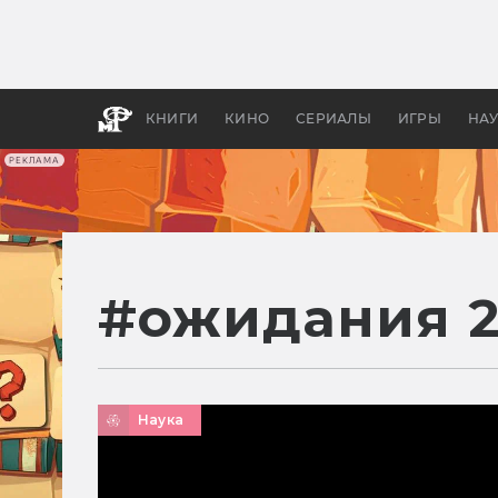
Какие
авгус
апока
детск
КНИГИ
КИНО
СЕРИАЛЫ
ИГРЫ
НА
РЕКЛАМА
#
ожидания 
Наука