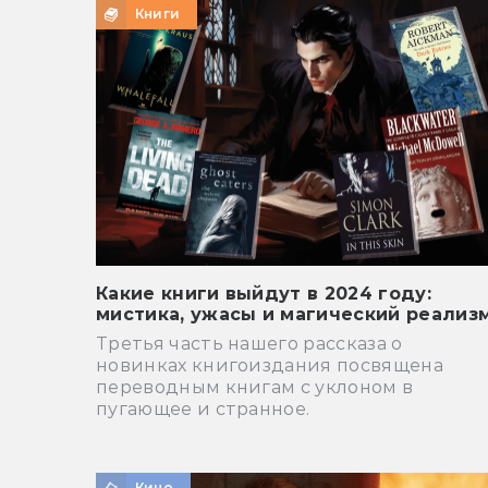
Книги
Какие книги выйдут в 2024 году:
мистика, ужасы и магический реализ
Третья часть нашего рассказа о
новинках книгоиздания посвящена
переводным книгам с уклоном в
пугающее и странное.
Кино