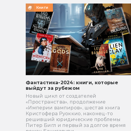
Книги
Фантастика-2024: книги, которые
выйдут за рубежом
Новый цикл от создателей
«Пространства», продолжение
«Империи вампиров», шестая книга
Кристофера Руоккио, наконец-то
решивший юридические проблемы
Питер Бигл и первый за долгое время