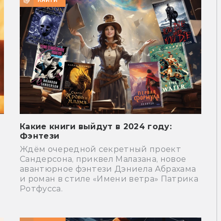
Какие книги выйдут в 2024 году:
Фэнтези
Ждём очередной секретный проект
Сандерсона, приквел Малазана, новое
авантюрное фэнтези Дэниела Абрахама
и роман в стиле «Имени ветра» Патрика
Ротфусса.