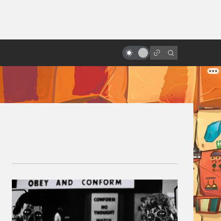
ы»:
ыло
Лучшая экранизация Лема по
мнению самого Лема