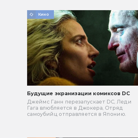
Кино
Будущие экранизации комиксов DC
Джеймс Ганн перезапускает DC, Леди
Гага влюбляется в Джокера, Отряд
самоубийц отправляется в Японию.