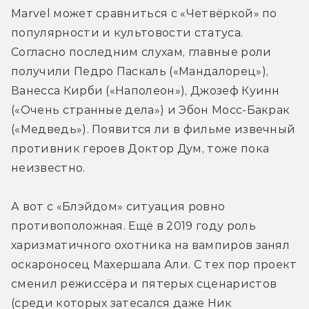
Marvel может сравниться с «Четвёркой» по 
популярности и культовости статуса. 
Согласно последним слухам, главные роли 
получили Педро Паскаль («Мандалорец»), 
Ванесса Кирби («Наполеон»), Джозеф Куинн 
(«Очень странные дела») и Эбон Мосс-Бакрак 
(«Медведь»). Появится ли в фильме извечный 
противник героев Доктор Дум, тоже пока 
неизвестно.
А вот с «Блэйдом» ситуация ровно 
противоположная. Ещё в 2019 году роль 
харизматичного охотника на вампиров занял 
оскароносец Махершала Али. С тех пор проект 
сменил режиссёра и пятерых сценаристов 
(среди которых затесался даже Ник 