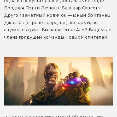
одна из ведущих ролей досталась легенде 
Бродвея Пэтти Люпон («Бульвар Сансет»). 
Другой заметный новичок — юный британец 
Джо Лок («Трепет сердца»), который, по 
слухам, сыграет Виккана, сына Алой Ведьмы и 
члена грядущей команды Новых Мстителей.