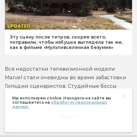
Эту сцену после титров, скорее всего,
поправили, чтобы избушка выглядела так же,
как в фильме «Мультивселенная безумия»
Все недостатки телевизионной модели 
Marvel стали очевидны во время забастовки 
Гильдии сценаристов. Студийные боссы 
получили время, чтобы оценить вставший на 
Мы используем cookie. Находясь на сайте вы
соглашаетесь на
обработку персональных
паузу телесериал «Сорвиголова», и, хотя к 
данных.
тому моменту отсняли ещё только половину 
Принять
из заказанных 18 эпизодов, им стало ясно: 
сериал не работает. 